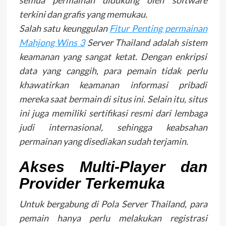
terkini dan grafis yang memukau.
Salah satu keunggulan
Fitur Penting permainan
Mahjong Wins 3
Server Thailand adalah sistem
keamanan yang sangat ketat. Dengan enkripsi
data yang canggih, para pemain tidak perlu
khawatirkan keamanan informasi pribadi
mereka saat bermain di situs ini. Selain itu, situs
ini juga memiliki sertifikasi resmi dari lembaga
judi internasional, sehingga keabsahan
permainan yang disediakan sudah terjamin.
Akses Multi-Player dan
Provider Terkemuka
Untuk bergabung di Pola Server Thailand, para
pemain hanya perlu melakukan registrasi