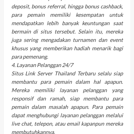
deposit, bonus referral, hingga bonus cashback,
para pemain memiliki kesempatan untuk
mendapatkan lebih banyak keuntungan saat
bermain di situs tersebut. Selain itu, mereka
juga sering mengadakan turnamen dan event
khusus yang memberikan hadiah menarik bagi
para pemenang.
4. Layanan Pelanggan 24/7
Situs Link Server Thailand Terbaru selalu siap
membantu para pemain dalam hal apapun.
Mereka memiliki layanan pelanggan yang
responsif dan ramah, siap membantu para
pemain dalam masalah apapun. Para pemain
dapat menghubungi layanan pelanggan melalui
live chat, telepon, atau email kapanpun mereka
membutuhkannya.