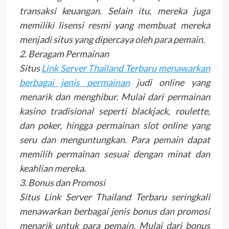
transaksi keuangan. Selain itu, mereka juga
memiliki lisensi resmi yang membuat mereka
menjadi situs yang dipercaya oleh para pemain.
2. Beragam Permainan
Situs
Link Server Thailand Terbaru menawarkan
berbagai jenis permainan
judi online yang
menarik dan menghibur. Mulai dari permainan
kasino tradisional seperti blackjack, roulette,
dan poker, hingga permainan slot online yang
seru dan menguntungkan. Para pemain dapat
memilih permainan sesuai dengan minat dan
keahlian mereka.
3. Bonus dan Promosi
Situs Link Server Thailand Terbaru seringkali
menawarkan berbagai jenis bonus dan promosi
menarik untuk para pemain. Mulai dari bonus