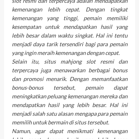
slot resmi dan terpercaya adalah mendapatkan
kemenangan lebih cepat. Dengan tingkat
kemenangan yang tinggi, pemain memiliki
kesempatan untuk mendapatkan hasil yang
lebih besar dalam waktu singkat. Hal ini tentu
menjadi daya tarik tersendiri bagi para pemain
yang ingin meraih kemenangan dengan cepat.
Selain itu, situs mahjong slot resmi dan
terpercaya juga menawarkan berbagai bonus
dan promosi menarik. Dengan memanfaatkan
bonus-bonus tersebut, pemain dapat
meningkatkan peluang kemenangan mereka dan
mendapatkan hasil yang lebih besar. Hal ini
menjadi salah satu alasan mengapa para pemain
memilih untuk bermain di situs tersebut.
Namun, agar dapat menikmati kemenangan