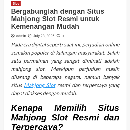
Slot
Bergabunglah dengan Situs
Mahjong Slot Resmi untuk
Kemenangan Mudah
0
admin
July 28, 2026
Pada era digital seperti saat ini, perjudian online
semakin populer di kalangan masyarakat. Salah
satu permainan yang sangat diminati adalah
mahjong slot. Meskipun perjudian masih
dilarang di beberapa negara, namun banyak
situs
Mahjong Slot
resmi dan terpercaya yang
dapat diakses dengan mudah.
Kenapa Memilih Situs
Mahjong Slot Resmi dan
Terpercaya?