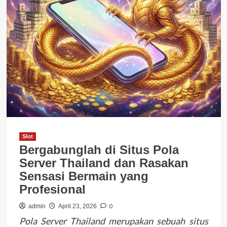
Slot
Bergabunglah di Situs Pola
Server Thailand dan Rasakan
Sensasi Bermain yang
Profesional
0
admin
April 23, 2026
Pola Server Thailand merupakan sebuah situs