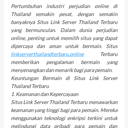
Pertumbuhan industri perjudian online di
Thailand semakin pesat, dengan semakin
banyaknya Situs Link Server Thailand Terbaru
yang bermunculan. Dalam dunia perjudian
online, penting untuk memilih situs yang dapat
dipercaya dan aman untuk bermain. Situs
linkserverthailandterbaru.online
Terbaru
memberikan pengalaman bermain yang
menyenangkan dan menarik bagi para pemain.
Keuntungan Bermain di Situs Link Server
Thailand Terbaru
1. Keamanan dan Kepercayaan
Situs Link Server Thailand Terbaru menawarkan
keamanan yang tinggi bagi para pemain. Mereka
menggunakan teknologi enkripsi terkini untuk
melindungi data pribadi para pemain dan