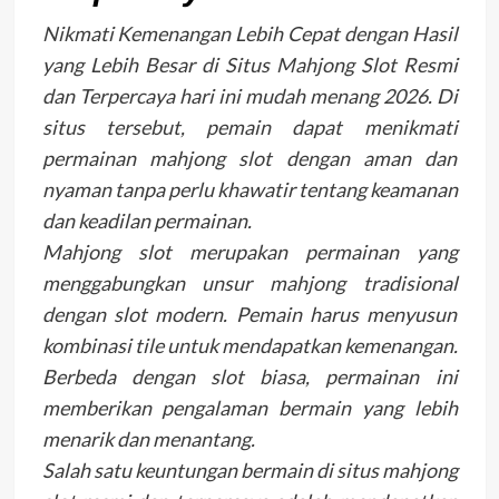
Nikmati Kemenangan Lebih Cepat dengan Hasil
yang Lebih Besar di Situs Mahjong Slot Resmi
dan Terpercaya hari ini mudah menang 2026. Di
situs tersebut, pemain dapat menikmati
permainan mahjong slot dengan aman dan
nyaman tanpa perlu khawatir tentang keamanan
dan keadilan permainan.
Mahjong slot merupakan permainan yang
menggabungkan unsur mahjong tradisional
dengan slot modern. Pemain harus menyusun
kombinasi tile untuk mendapatkan kemenangan.
Berbeda dengan slot biasa, permainan ini
memberikan pengalaman bermain yang lebih
menarik dan menantang.
Salah satu keuntungan bermain di situs mahjong