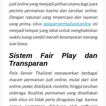
judi online yang menjadi pilihan utama bagi para
pecinta permainan kasino dan taruhan online.
Dengan reputasi yang terpercaya dan layanan
yang prima, situs
polaserverthailand.online
ini
menjadi tempat yang ideal untuk menghabiskan
waktu luang sambil meraih kesempatan menang
luar biasa.
Sistem Fair Play dan
Transparan
Pola Server Thailand menawarkan berbagai
macam permainan judi online, mulai dari slot
online, poker, blackjack, roulette, hingga taruhan
olahraga. Kualitas permainan yang disediakan
oleh situs ini tidak perlu diragukan lagi, karena
semua permainan didukung oleh software