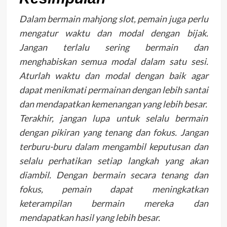
Dalam bermain mahjong slot, pemain juga perlu
mengatur waktu dan modal dengan bijak.
Jangan terlalu sering bermain dan
menghabiskan semua modal dalam satu sesi.
Aturlah waktu dan modal dengan baik agar
dapat menikmati permainan dengan lebih santai
dan mendapatkan kemenangan yang lebih besar.
Terakhir, jangan lupa untuk selalu bermain
dengan pikiran yang tenang dan fokus. Jangan
terburu-buru dalam mengambil keputusan dan
selalu perhatikan setiap langkah yang akan
diambil. Dengan bermain secara tenang dan
fokus, pemain dapat meningkatkan
keterampilan bermain mereka dan
mendapatkan hasil yang lebih besar.