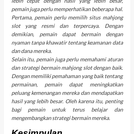
lebih cepat dengan hasil yang lebih besar,
pemain juga perlu memperhatikan beberapa hal.
Pertama, pemain perlu memilih situs mahjong
slot yang resmi dan terpercaya. Dengan
demikian, pemain dapat bermain dengan
nyaman tanpa khawatir tentang keamanan data
dan dana mereka.
Selain itu, pemain juga perlu memahami aturan
dan strategi bermain mahjong slot dengan baik.
Dengan memiliki pemahaman yang baik tentang
permainan, pemain dapat meningkatkan
peluang kemenangan mereka dan mendapatkan
hasil yang lebih besar. Oleh karena itu, penting
bagi pemain untuk terus belajar dan
mengembangkan strategi bermain mereka.
Kesimpulan