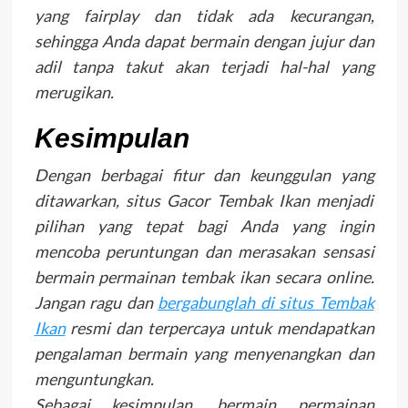
yang fairplay dan tidak ada kecurangan,
sehingga Anda dapat bermain dengan jujur dan
adil tanpa takut akan terjadi hal-hal yang
merugikan.
Kesimpulan
Dengan berbagai fitur dan keunggulan yang
ditawarkan, situs Gacor Tembak Ikan menjadi
pilihan yang tepat bagi Anda yang ingin
mencoba peruntungan dan merasakan sensasi
bermain permainan tembak ikan secara online.
Jangan ragu dan
bergabunglah di situs Tembak
Ikan
resmi dan terpercaya untuk mendapatkan
pengalaman bermain yang menyenangkan dan
menguntungkan.
Sebagai kesimpulan, bermain permainan