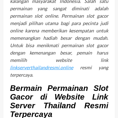
kalangan masyarakat Indonesia. Salah satu
permainan yang sangat diminati adalah
permainan slot online. Permainan slot gacor
menjadi pilihan utama bagi para pecinta judi
online karena memberikan kesempatan untuk
memenangkan hadiah besar dengan mudah.
Untuk bisa menikmati permainan slot gacor
dengan kemenangan besar, pemain harus
memilih website link
linkserverthailandresmi.online
resmi yang
terpercaya.
Bermain Permainan Slot
Gacor di Website Link
Server Thailand Resmi
Terpercaya