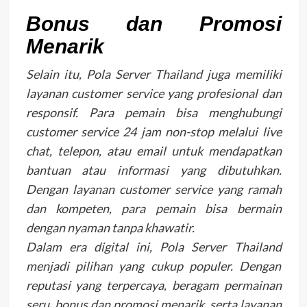
Bonus dan Promosi
Menarik
Selain itu, Pola Server Thailand juga memiliki
layanan customer service yang profesional dan
responsif. Para pemain bisa menghubungi
customer service 24 jam non-stop melalui live
chat, telepon, atau email untuk mendapatkan
bantuan atau informasi yang dibutuhkan.
Dengan layanan customer service yang ramah
dan kompeten, para pemain bisa bermain
dengan nyaman tanpa khawatir.
Dalam era digital ini, Pola Server Thailand
menjadi pilihan yang cukup populer. Dengan
reputasi yang terpercaya, beragam permainan
seru, bonus dan promosi menarik, serta layanan