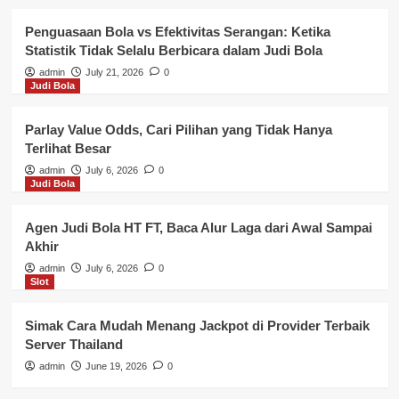
Penguasaan Bola vs Efektivitas Serangan: Ketika
Statistik Tidak Selalu Berbicara dalam Judi Bola
admin
July 21, 2026
0
Judi Bola
Parlay Value Odds, Cari Pilihan yang Tidak Hanya
Terlihat Besar
admin
July 6, 2026
0
Judi Bola
Agen Judi Bola HT FT, Baca Alur Laga dari Awal Sampai
Akhir
admin
July 6, 2026
0
Slot
Simak Cara Mudah Menang Jackpot di Provider Terbaik
Server Thailand
admin
June 19, 2026
0