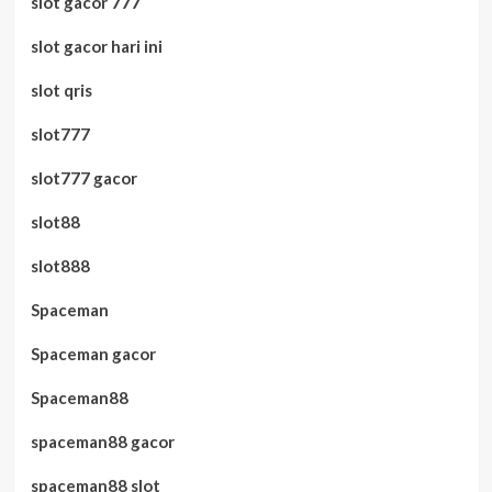
slot gacor 777
slot gacor hari ini
slot qris
slot777
slot777 gacor
slot88
slot888
Spaceman
Spaceman gacor
Spaceman88
spaceman88 gacor
spaceman88 slot