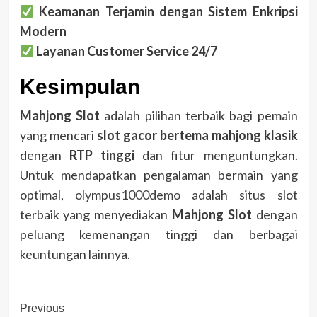
Keamanan Terjamin dengan Sistem Enkripsi
Modern
Layanan Customer Service 24/7
Kesimpulan
Mahjong Slot
adalah pilihan terbaik bagi pemain
yang mencari
slot gacor bertema mahjong klasik
dengan
RTP tinggi
dan fitur menguntungkan.
Untuk mendapatkan pengalaman bermain yang
optimal,
olympus1000demo
adalah situs slot
terbaik yang menyediakan
Mahjong Slot
dengan
peluang kemenangan tinggi dan berbagai
keuntungan lainnya.
Post
Previous