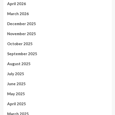
April 2026
March 2026
December 2025
November 2025
October 2025
September 2025
August 2025
July 2025
June 2025
May 2025
April 2025
March 2025