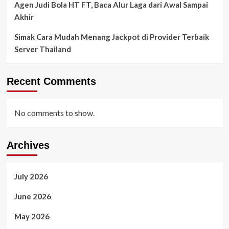
Agen Judi Bola HT FT, Baca Alur Laga dari Awal Sampai
Akhir
Simak Cara Mudah Menang Jackpot di Provider Terbaik
Server Thailand
Recent Comments
No comments to show.
Archives
July 2026
June 2026
May 2026