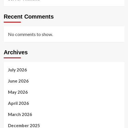
Recent Comments
No comments to show.
Archives
July 2026
June 2026
May 2026
April 2026
March 2026
December 2025