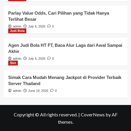
Parlay Value Odds, Cari Pilihan yang Tidak Hanya
Terlihat Besar
admin
July 6, 2026
0
Judi Bola
Agen Judi Bola HT FT, Baca Alur Laga dari Awal Sampai
Akhir
admin
July 6, 2026
0
Slot
Simak Cara Mudah Menang Jackpot di Provider Terbaik
Server Thailand
admin
June 19, 2026
0
Copyright © All rights reserved.
|
CoverNews
by AF
themes.