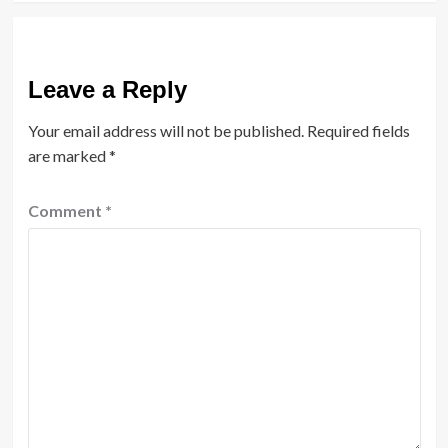
Leave a Reply
Your email address will not be published.
Required fields
are marked
*
Comment
*