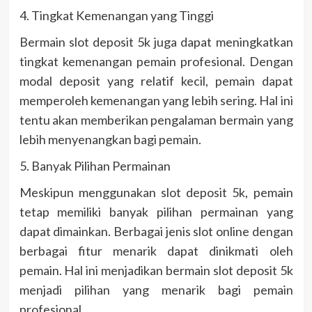
4. Tingkat Kemenangan yang Tinggi
Bermain slot deposit 5k juga dapat meningkatkan
tingkat kemenangan pemain profesional. Dengan
modal deposit yang relatif kecil, pemain dapat
memperoleh kemenangan yang lebih sering. Hal ini
tentu akan memberikan pengalaman bermain yang
lebih menyenangkan bagi pemain.
5. Banyak Pilihan Permainan
Meskipun menggunakan slot deposit 5k, pemain
tetap memiliki banyak pilihan permainan yang
dapat dimainkan. Berbagai jenis slot online dengan
berbagai fitur menarik dapat dinikmati oleh
pemain. Hal ini menjadikan bermain slot deposit 5k
menjadi pilihan yang menarik bagi pemain
profesional.