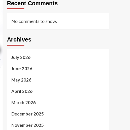
Recent Comments
No comments to show.
Archives
July 2026
June 2026
May 2026
April 2026
March 2026
December 2025
November 2025