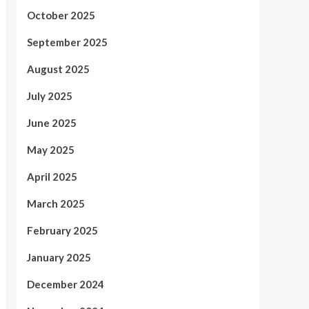
October 2025
September 2025
August 2025
July 2025
June 2025
May 2025
April 2025
March 2025
February 2025
January 2025
December 2024