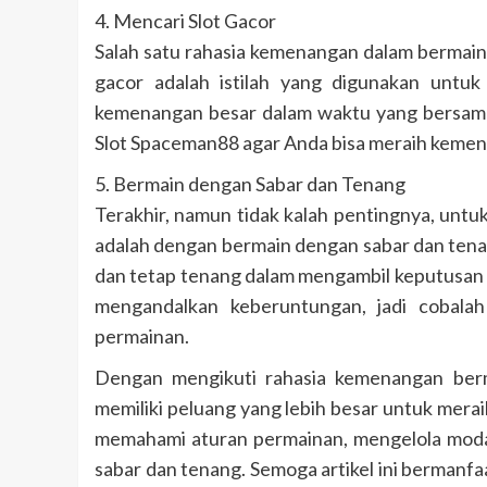
4. Mencari Slot Gacor
Salah satu rahasia kemenangan dalam bermain 
gacor adalah istilah yang digunakan untu
kemenangan besar dalam waktu yang bersama
Slot Spaceman88 agar Anda bisa meraih keme
5. Bermain dengan Sabar dan Tenang
Terakhir, namun tidak kalah pentingnya, un
adalah dengan bermain dengan sabar dan tena
dan tetap tenang dalam mengambil keputusan s
mengandalkan keberuntungan, jadi cobalah
permainan.
Dengan mengikuti rahasia kemenangan berm
memiliki peluang yang lebih besar untuk mera
memahami aturan permainan, mengelola modal
sabar dan tenang. Semoga artikel ini berman