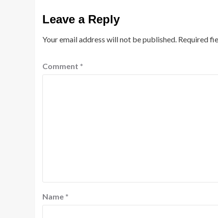
Leave a Reply
Your email address will not be published.
Required fi
Comment
*
Name
*