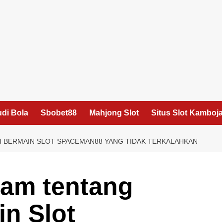
udi Bola
Sbobet88
Mahjong Slot
Situs Slot Kamboj
 BERMAIN SLOT SPACEMAN88 YANG TIDAK TERKALAHKAN
am tentang
n Slot