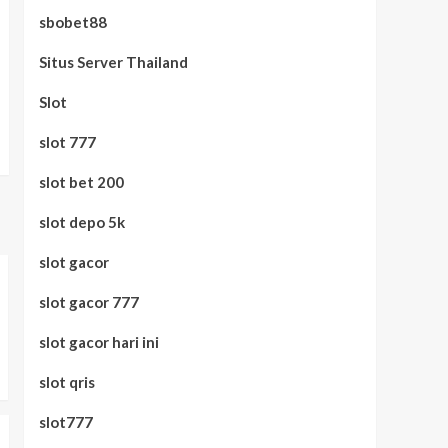
sbobet88
Situs Server Thailand
Slot
slot 777
slot bet 200
slot depo 5k
slot gacor
slot gacor 777
slot gacor hari ini
slot qris
slot777