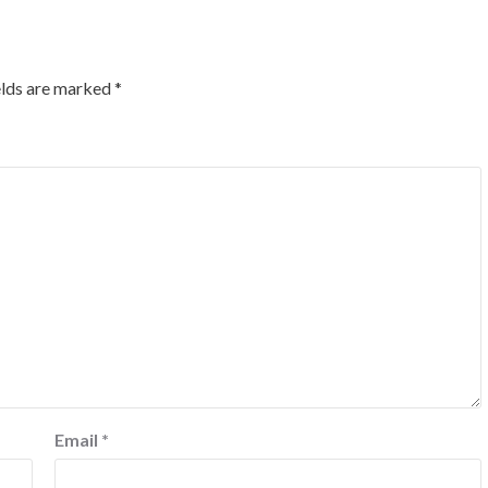
elds are marked
*
Email
*