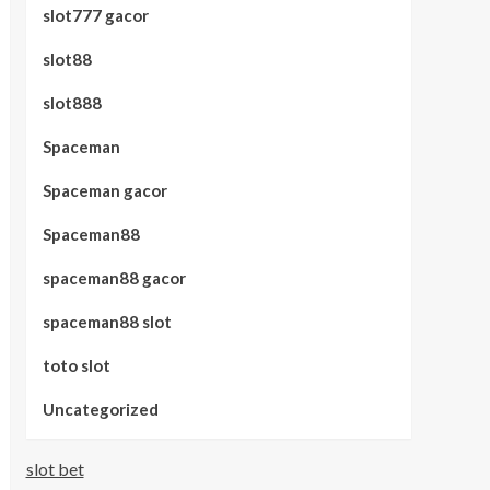
slot777 gacor
slot88
slot888
Spaceman
Spaceman gacor
Spaceman88
spaceman88 gacor
spaceman88 slot
toto slot
Uncategorized
slot bet