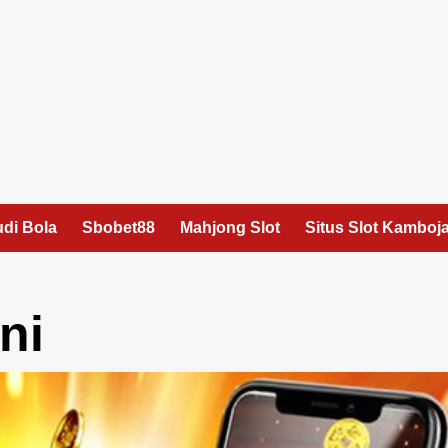
udi Bola
Sbobet88
Mahjong Slot
Situs Slot Kamboj
ni