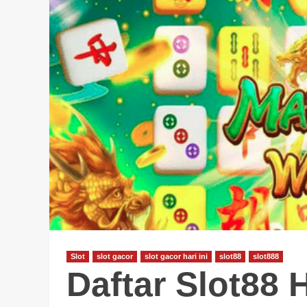
Slot
slot gacor
slot gacor hari ini
slot88
slot888
Daftar Slot88 H