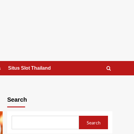
a
Situs Slot Thailand
Search
Search