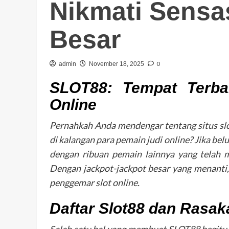
Nikmati Sens
Besar
0
admin
November 18, 2025
SLOT88: Tempat Terbai
Online
Pernahkah Anda mendengar tentang situs sl
di kalangan para pemain judi online? Jika be
dengan ribuan pemain lainnya yang telah m
Dengan jackpot-jackpot besar yang menanti, 
penggemar slot online.
Daftar Slot88 dan Rasa
Salah satu hal yang membuat SLOT88 begitu 