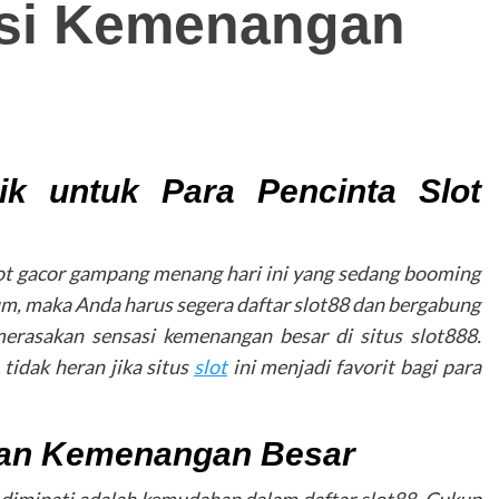
asi Kemenangan
k untuk Para Pencinta Slot
ot gacor gampang menang hari ini yang sedang booming
lum, maka Anda harus segera daftar slot88 dan bergabung
erasakan sensasi kemenangan besar di situs slot888.
tidak heran jika situs
slot
ini menjadi favorit bagi para
kan Kemenangan Besar
diminati adalah kemudahan dalam daftar slot88. Cukup