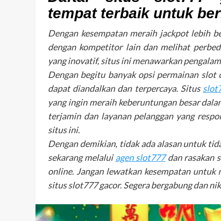
tempat terbaik untuk ber
Dengan kesempatan meraih jackpot lebih b
dengan kompetitor lain dan melihat perbed
yang inovatif, situs ini menawarkan pengalam
Dengan begitu banyak opsi permainan slot o
dapat diandalkan dan terpercaya. Situs
slot
yang ingin meraih keberuntungan besar dala
terjamin dan layanan pelanggan yang resp
situs ini.
Dengan demikian, tidak ada alasan untuk tid
sekarang melalui
agen slot777
dan rasakan s
online. Jangan lewatkan kesempatan untuk 
situs slot777 gacor. Segera bergabung dan ni