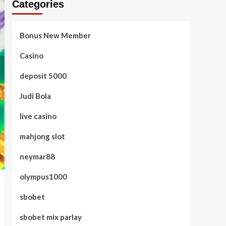
Categories
Bonus New Member
Casino
deposit 5000
Judi Bola
live casino
mahjong slot
neymar88
olympus1000
sbobet
sbobet mix parlay