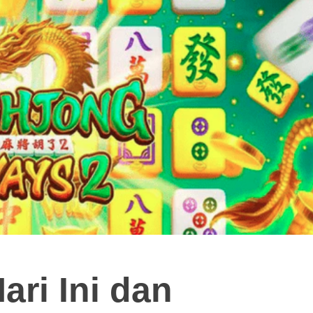
ari Ini dan