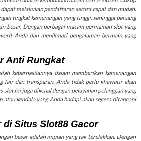
a dapat melakukan pendaftaran secara cepat dan mudah.
 dengan tingkat kemenangan yang tinggi, sehingga peluang
kin besar. Dengan berbagai macam permainan slot yang
favorit Anda dan menikmati pengalaman bermain yang
r Anti Rungkat
adalah keberhasilannya dalam memberikan kemenangan
 fair dan transparan, Anda tidak perlu khawatir akan
tus slot ini juga dikenal dengan pelayanan pelanggan yang
h atau kendala yang Anda hadapi akan segera ditangani
di Situs Slot88 Gacor
angan besar adalah impian yang tak terelakkan. Dengan