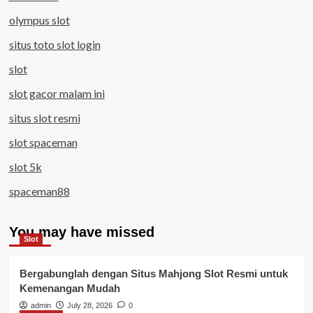
olympus slot
situs toto slot login
slot
slot gacor malam ini
situs slot resmi
slot spaceman
slot 5k
spaceman88
You may have missed
Slot
Bergabunglah dengan Situs Mahjong Slot Resmi untuk
Kemenangan Mudah
admin
July 28, 2026
0