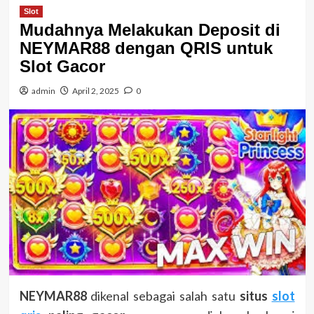
Slot
Mudahnya Melakukan Deposit di
NEYMAR88 dengan QRIS untuk
Slot Gacor
admin
April 2, 2025
0
NEYMAR88
dikenal sebagai salah satu
situs
slot