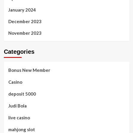
January 2024
December 2023
November 2023
Categories
Bonus New Member
Casino
deposit 5000
Judi Bola
live casino
mahjong slot