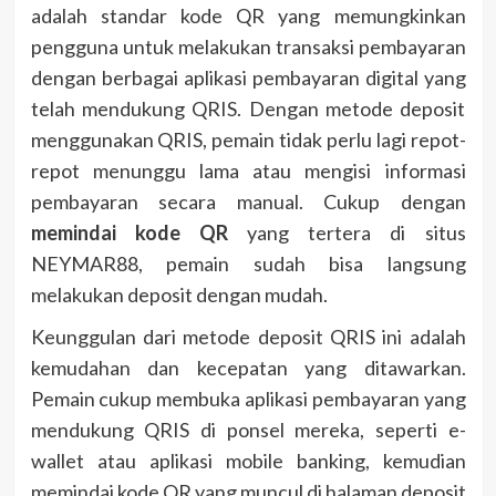
adalah standar kode QR yang memungkinkan
pengguna untuk melakukan transaksi pembayaran
dengan berbagai aplikasi pembayaran digital yang
telah mendukung QRIS. Dengan metode deposit
menggunakan QRIS, pemain tidak perlu lagi repot-
repot menunggu lama atau mengisi informasi
pembayaran secara manual. Cukup dengan
memindai kode QR
yang tertera di situs
NEYMAR88, pemain sudah bisa langsung
melakukan deposit dengan mudah.
Keunggulan dari metode deposit QRIS ini adalah
kemudahan dan kecepatan yang ditawarkan.
Pemain cukup membuka aplikasi pembayaran yang
mendukung QRIS di ponsel mereka, seperti e-
wallet atau aplikasi mobile banking, kemudian
memindai kode QR yang muncul di halaman deposit