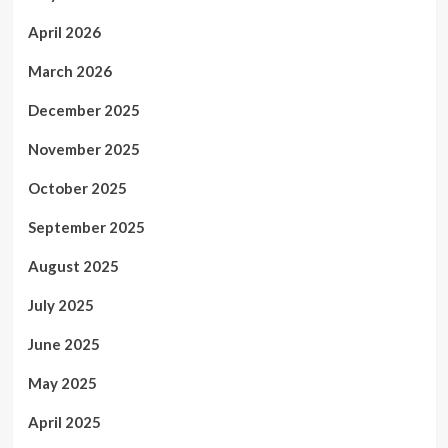
April 2026
March 2026
December 2025
November 2025
October 2025
September 2025
August 2025
July 2025
June 2025
May 2025
April 2025