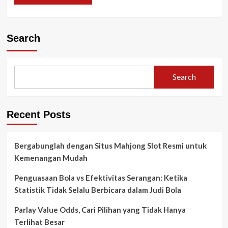
Search
Search
Recent Posts
Bergabunglah dengan Situs Mahjong Slot Resmi untuk
Kemenangan Mudah
Penguasaan Bola vs Efektivitas Serangan: Ketika
Statistik Tidak Selalu Berbicara dalam Judi Bola
Parlay Value Odds, Cari Pilihan yang Tidak Hanya
Terlihat Besar