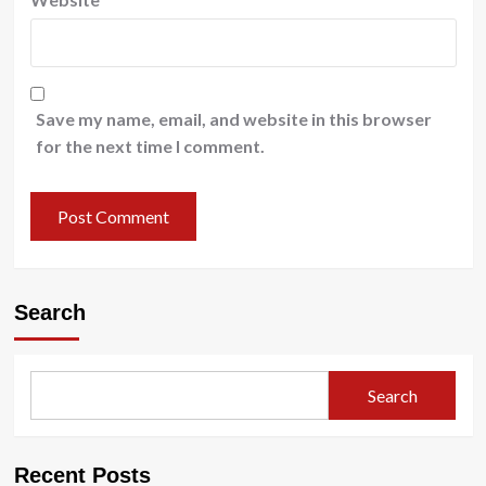
Save my name, email, and website in this browser
for the next time I comment.
Search
Search
Recent Posts