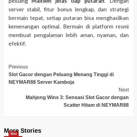
peluang
Maxwin jelas tiap putaran
. Dengan
server stabil, fitur bonus lengkap, dan strategi
bermain tepat, setiap putaran bisa menghasilkan
kemenangan optimal. Bermain di platform resmi
membuat pengalaman lebih aman, nyaman, dan
efektif.
Post
Previous
Slot Gacor dengan Peluang Menang Tinggi di
Navigation
NEYMAR88 Server Kamboja
Next
Mahjong Wins 3: Sensasi Slot Gacor dengan
Scatter Hitam di NEYMAR88
More Stories
Slot