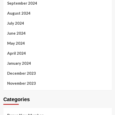
September 2024
August 2024
July 2024
June 2024
May 2024
April 2024
January 2024
December 2023
November 2023
Categories