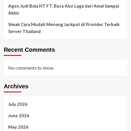
Agen Judi Bola HT FT, Baca Alur Laga dari Awal Sampai
Akhir
Simak Cara Mudah Menang Jackpot di Provider Terbaik
Server Thailand
Recent Comments
No comments to show.
Archives
July 2026
June 2026
May 2026