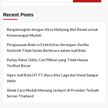
Recent Posts
Bergabunglah dengan Situs Mahjong Slot Resmi untuk
Kemenangan Mudah
Penguasaan Bola vs Efektivitas Serangan: Ketika
Statistik Tidak Selalu Berbicara dalam Judi Bola
Parlay Value Odds, Cari Pilihan yang Tidak Hanya
Terlihat Besar
Agen Judi Bola HT FT, Baca Alur Laga dari Awal Sampai
Akhir
Simak Cara Mudah Menang Jackpot di Provider Terbaik
Server Thailand