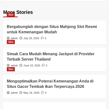
More Stories
Slot
Bergabunglah dengan Situs Mahjong Slot Resmi
untuk Kemenangan Mudah
admin
July 28, 2026
0
Slot
Simak Cara Mudah Menang Jackpot di Provider
Terbaik Server Thailand
admin
June 19, 2026
0
Slot
Mengoptimalkan Potensi Kemenangan Anda di
Situs Gacor Tembak Ikan Terpercaya 2026
admin
May 18, 2026
0