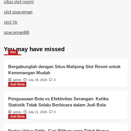
situs slot resmi
slot spaceman
slot 5k
spaceman88
You may have missed
Slot
Bergabunglah dengan Situs Mahjong Slot Resmi untuk
Kemenangan Mudah
admin
July 28, 2026
0
Judi Bola
Penguasaan Bola vs Efektivitas Serangan: Ketika
Statistik Tidak Selalu Berbicara dalam Judi Bola
admin
July 21, 2026
0
Judi Bola
Parlay Value Odds, Cari Pilihan yang Tidak Hanya