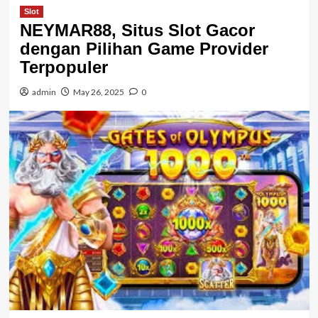
Slot
NEYMAR88, Situs Slot Gacor
dengan Pilihan Game Provider
Terpopuler
admin
May 26, 2025
0