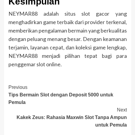
Kesimpulan
NEYMAR88 adalah situs slot gacor yang
menghadirkan game terbaik dari provider terkenal,
memberikan pengalaman bermain yang berkualitas
dengan peluang menang besar. Dengan keamanan
terjamin, layanan cepat, dan koleksi game lengkap,
NEYMAR88 menjadi pilihan tepat bagi para
penggemar slot online.
Post
Previous
Tips Bermain Slot dengan Deposit 5000 untuk
Navigation
Pemula
Next
Kakek Zeus: Rahasia Maxwin Slot Tanpa Ampun
untuk Pemula