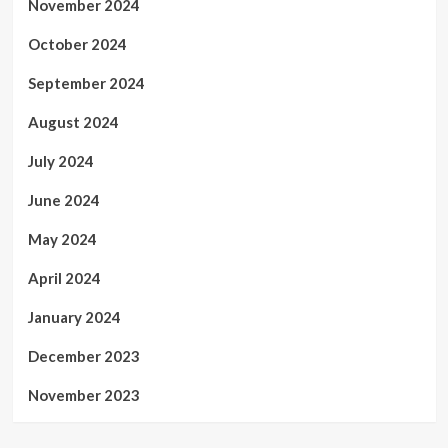
November 2024
October 2024
September 2024
August 2024
July 2024
June 2024
May 2024
April 2024
January 2024
December 2023
November 2023