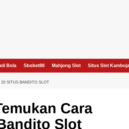
udi Bola
Sbobet88
Mahjong Slot
Situs Slot Kamboj
 DI SITUS BANDITO SLOT
 Temukan Cara
Bandito Slot