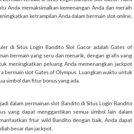
antu Anda memaksimalkan kemenangan Anda dan meraih
meningkatkan ketrampilan Anda dalam bermain slot online,
er di Situs Login Bandito Slot Gacor adalah Gates of
an bermain yang seru dan menarik, dengan grafis yang
Untuk meningkatkan peluang Anda memenangkan jackpot
ra bermain slot Gates of Olympus. Luangkan waktu untuk
 simbol dan fitur bonus yang ada.
rjadi dalam permainan slot Bandito di Situs Login Bandito
usus yang dapat menggantikan semua simbol lain dalam
manfaatkan fitur wild Bandito dengan baik, Anda dapat
ah besar dan jackpot.