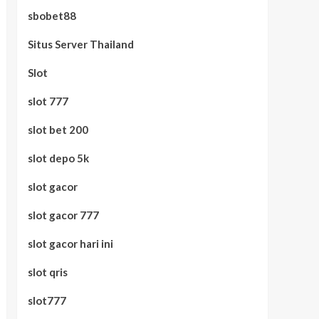
sbobet88
Situs Server Thailand
Slot
slot 777
slot bet 200
slot depo 5k
slot gacor
slot gacor 777
slot gacor hari ini
slot qris
slot777