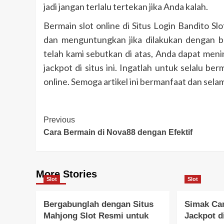
jadi jangan terlalu tertekan jika Anda kalah.
Bermain slot online di Situs Login Bandito 
dan menguntungkan jika dilakukan dengan b
telah kami sebutkan di atas, Anda dapat me
jackpot di situs ini. Ingatlah untuk selalu b
online. Semoga artikel ini bermanfaat dan sela
Post
Previous
Cara Bermain di Nova88 dengan Efektif
Navigation
More Stories
Slot
Slot
Bergabunglah dengan Situs
Simak Ca
Mahjong Slot Resmi untuk
Jackpot d