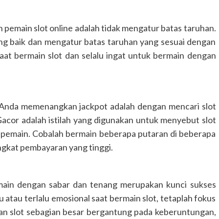
h pemain slot online adalah tidak mengatur batas taruhan.
ang baik dan mengatur batas taruhan yang sesuai dengan
aat bermain slot dan selalu ingat untuk bermain dengan
 Anda memenangkan jackpot adalah dengan mencari slot
 Gacor adalah istilah yang digunakan untuk menyebut slot
pemain. Cobalah bermain beberapa putaran di beberapa
ingkat pembayaran yang tinggi.
rmain dengan sabar dan tenang merupakan kunci sukses
 atau terlalu emosional saat bermain slot, tetaplah fokus
an slot sebagian besar bergantung pada keberuntungan,