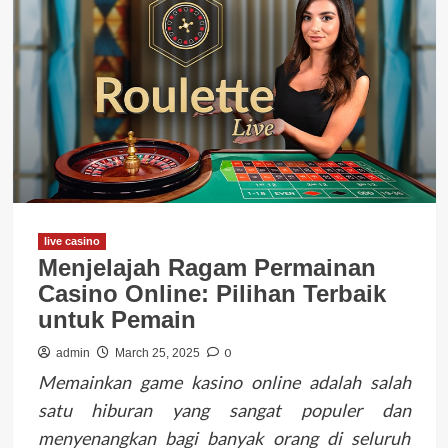
live casino
Menjelajah Ragam Permainan
Casino Online: Pilihan Terbaik
untuk Pemain
0
admin
March 25, 2025
Memainkan game kasino online adalah salah
satu hiburan yang sangat populer dan
menyenangkan bagi banyak orang di seluruh