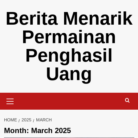
Skip
Berita Menarik
to
content
Permainan
Penghasil
Uang
Primary
Menu
HOME
2025
MARCH
Month:
March 2025