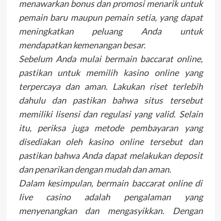
menawarkan bonus dan promosi menarik untuk
pemain baru maupun pemain setia, yang dapat
meningkatkan peluang Anda untuk
mendapatkan kemenangan besar.
Sebelum Anda mulai bermain baccarat online,
pastikan untuk memilih kasino online yang
terpercaya dan aman. Lakukan riset terlebih
dahulu dan pastikan bahwa situs tersebut
memiliki lisensi dan regulasi yang valid. Selain
itu, periksa juga metode pembayaran yang
disediakan oleh kasino online tersebut dan
pastikan bahwa Anda dapat melakukan deposit
dan penarikan dengan mudah dan aman.
Dalam kesimpulan, bermain baccarat online di
live casino adalah pengalaman yang
menyenangkan dan mengasyikkan. Dengan