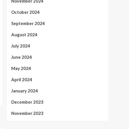
November 2024
October 2024
September 2024
August 2024
July 2024
June 2024
May 2024
April 2024
January 2024
December 2023
November 2023