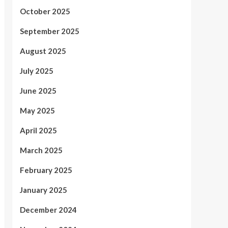
October 2025
September 2025
August 2025
July 2025
June 2025
May 2025
April 2025
March 2025
February 2025
January 2025
December 2024