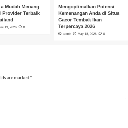
ra Mudah Menang
Mengoptimalkan Potensi
i Provider Terbaik
Kemenangan Anda di Situs
ailand
Gacor Tembak Ikan
Terpercaya 2026
une 19, 2026
0
admin
May 18, 2026
0
elds are marked
*