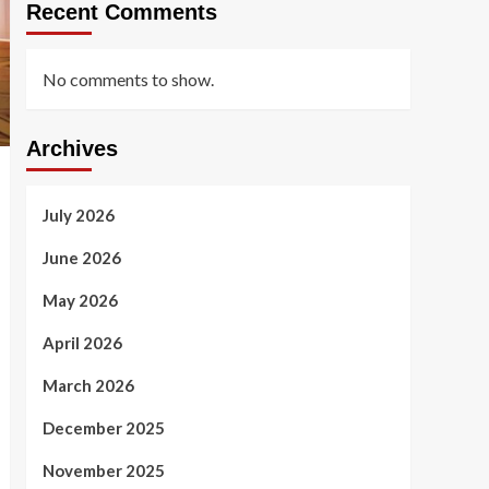
Recent Comments
No comments to show.
Archives
July 2026
June 2026
May 2026
April 2026
March 2026
December 2025
November 2025