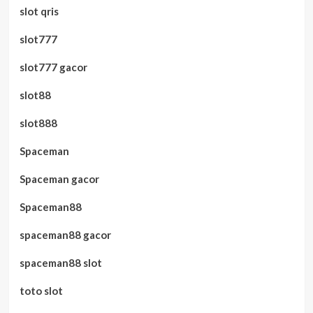
slot qris
slot777
slot777 gacor
slot88
slot888
Spaceman
Spaceman gacor
Spaceman88
spaceman88 gacor
spaceman88 slot
toto slot