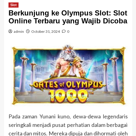
Slot
Berkunjung ke Olympus Slot: Slot
Online Terbaru yang Wajib Dicoba
admin
October 31, 2024
0
Pada zaman Yunani kuno, dewa-dewa legendaris
seringkali menjadi pusat perhatian dalam berbagai
cerita dan mitos. Mereka dipuja dan dihormati oleh