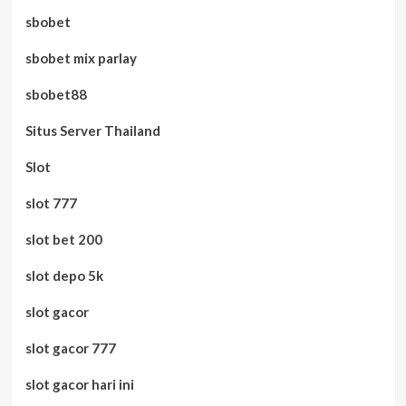
sbobet
sbobet mix parlay
sbobet88
Situs Server Thailand
Slot
slot 777
slot bet 200
slot depo 5k
slot gacor
slot gacor 777
slot gacor hari ini