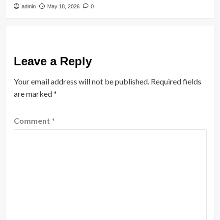
admin
May 18, 2026
0
Leave a Reply
Your email address will not be published.
Required fields
are marked
*
Comment
*