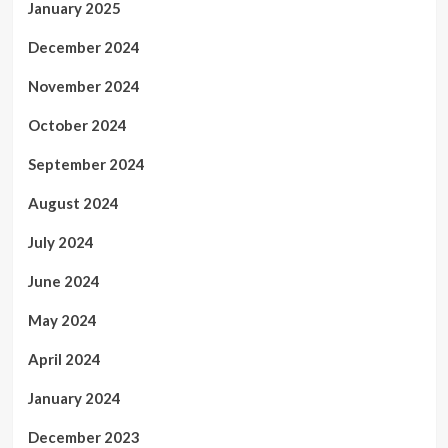
January 2025
December 2024
November 2024
October 2024
September 2024
August 2024
July 2024
June 2024
May 2024
April 2024
January 2024
December 2023