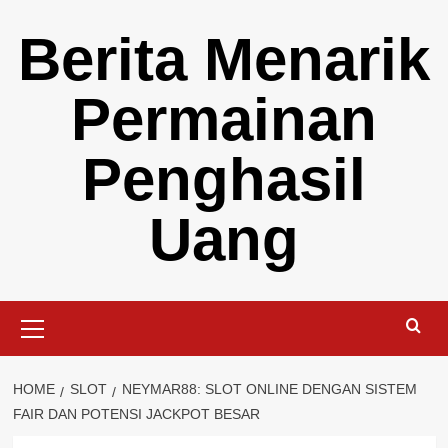
Skip
Berita Menarik
to
content
Permainan
Penghasil
Uang
Primary
Menu
HOME
SLOT
NEYMAR88: SLOT ONLINE DENGAN SISTEM
FAIR DAN POTENSI JACKPOT BESAR