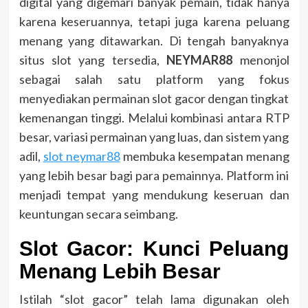
digital yang digemari banyak pemain, tidak hanya
karena keseruannya, tetapi juga karena peluang
menang yang ditawarkan. Di tengah banyaknya
situs slot yang tersedia,
NEYMAR88
menonjol
sebagai salah satu platform yang fokus
menyediakan permainan slot gacor dengan tingkat
kemenangan tinggi. Melalui kombinasi antara RTP
besar, variasi permainan yang luas, dan sistem yang
adil,
slot neymar88
membuka kesempatan menang
yang lebih besar bagi para pemainnya. Platform ini
menjadi tempat yang mendukung keseruan dan
keuntungan secara seimbang.
Slot Gacor: Kunci Peluang
Menang Lebih Besar
Istilah “slot gacor” telah lama digunakan oleh