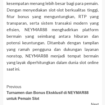
kesempatan menang lebih besar bagi para pemain.
Dengan menyediakan slot-slot berkualitas tinggi,
fitur bonus yang menguntungkan, RTP yang
transparan, serta sistem transaksi modern yang
efisien, NEYMAR88 menghadirkan platform
bermain yang seimbang antara hiburan dan
potensi keuntungan. Ditambah dengan tampilan
yang ramah pengguna dan dukungan layanan
nonstop, NEYMAR88 menjadi tempat bermain
yang layak diperhitungkan dalam dunia slot online
saat ini.
Post
Previous
Turnamen dan Bonus Eksklusif di NEYMAR88
Navigation
untuk Pemain Slot
Next