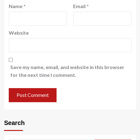
Name
*
Email
*
Website
Save my name, email, and website in this browser
for the next time I comment.
Search