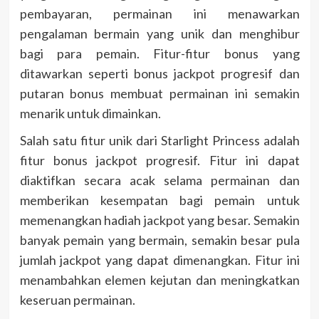
pembayaran, permainan ini menawarkan
pengalaman bermain yang unik dan menghibur
bagi para pemain. Fitur-fitur bonus yang
ditawarkan seperti bonus jackpot progresif dan
putaran bonus membuat permainan ini semakin
menarik untuk dimainkan.
Salah satu fitur unik dari Starlight Princess adalah
fitur bonus jackpot progresif. Fitur ini dapat
diaktifkan secara acak selama permainan dan
memberikan kesempatan bagi pemain untuk
memenangkan hadiah jackpot yang besar. Semakin
banyak pemain yang bermain, semakin besar pula
jumlah jackpot yang dapat dimenangkan. Fitur ini
menambahkan elemen kejutan dan meningkatkan
keseruan permainan.