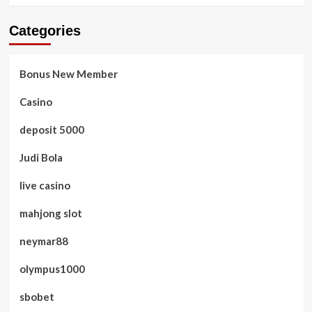
Categories
Bonus New Member
Casino
deposit 5000
Judi Bola
live casino
mahjong slot
neymar88
olympus1000
sbobet