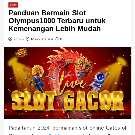
Slot
Panduan Bermain Slot
Olympus1000 Terbaru untuk
Kemenangan Lebih Mudah
admin
May 28, 2024
0
Pada tahun 2024, permainan slot online Gates of