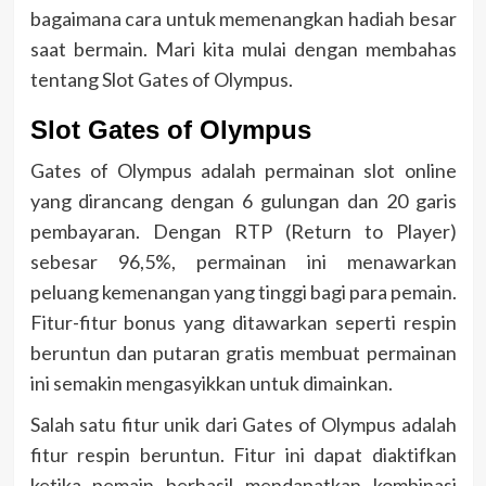
bagaimana cara untuk memenangkan hadiah besar
saat bermain. Mari kita mulai dengan membahas
tentang Slot Gates of Olympus.
Slot Gates of Olympus
Gates of Olympus adalah permainan slot online
yang dirancang dengan 6 gulungan dan 20 garis
pembayaran. Dengan RTP (Return to Player)
sebesar 96,5%, permainan ini menawarkan
peluang kemenangan yang tinggi bagi para pemain.
Fitur-fitur bonus yang ditawarkan seperti respin
beruntun dan putaran gratis membuat permainan
ini semakin mengasyikkan untuk dimainkan.
Salah satu fitur unik dari Gates of Olympus adalah
fitur respin beruntun. Fitur ini dapat diaktifkan
ketika pemain berhasil mendapatkan kombinasi