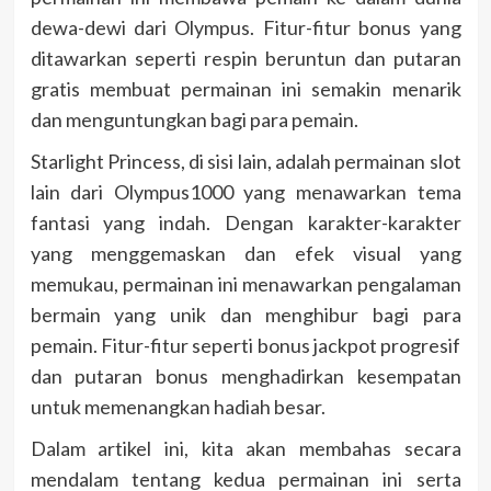
dewa-dewi dari Olympus. Fitur-fitur bonus yang
ditawarkan seperti respin beruntun dan putaran
gratis membuat permainan ini semakin menarik
dan menguntungkan bagi para pemain.
Starlight Princess, di sisi lain, adalah permainan slot
lain dari Olympus1000 yang menawarkan tema
fantasi yang indah. Dengan karakter-karakter
yang menggemaskan dan efek visual yang
memukau, permainan ini menawarkan pengalaman
bermain yang unik dan menghibur bagi para
pemain. Fitur-fitur seperti bonus jackpot progresif
dan putaran bonus menghadirkan kesempatan
untuk memenangkan hadiah besar.
Dalam artikel ini, kita akan membahas secara
mendalam tentang kedua permainan ini serta