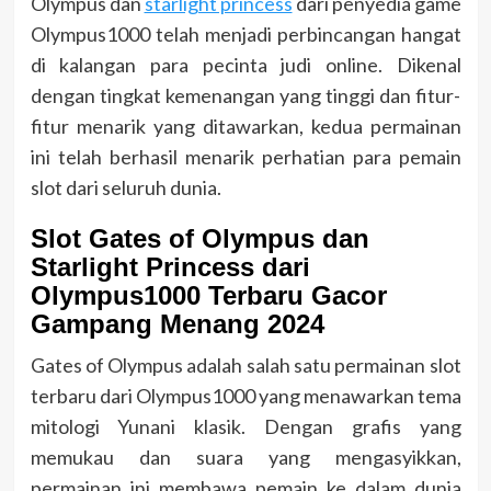
Olympus dan
starlight princess
dari penyedia game
Olympus1000 telah menjadi perbincangan hangat
di kalangan para pecinta judi online. Dikenal
dengan tingkat kemenangan yang tinggi dan fitur-
fitur menarik yang ditawarkan, kedua permainan
ini telah berhasil menarik perhatian para pemain
slot dari seluruh dunia.
Slot Gates of Olympus dan
Starlight Princess dari
Olympus1000 Terbaru Gacor
Gampang Menang 2024
Gates of Olympus adalah salah satu permainan slot
terbaru dari Olympus1000 yang menawarkan tema
mitologi Yunani klasik. Dengan grafis yang
memukau dan suara yang mengasyikkan,
permainan ini membawa pemain ke dalam dunia