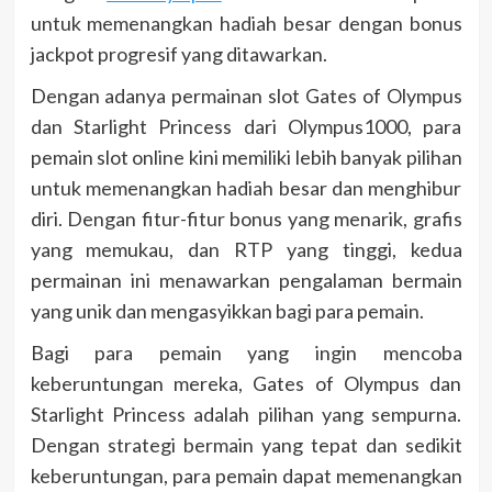
untuk memenangkan hadiah besar dengan bonus
jackpot progresif yang ditawarkan.
Dengan adanya permainan slot Gates of Olympus
dan Starlight Princess dari Olympus1000, para
pemain slot online kini memiliki lebih banyak pilihan
untuk memenangkan hadiah besar dan menghibur
diri. Dengan fitur-fitur bonus yang menarik, grafis
yang memukau, dan RTP yang tinggi, kedua
permainan ini menawarkan pengalaman bermain
yang unik dan mengasyikkan bagi para pemain.
Bagi para pemain yang ingin mencoba
keberuntungan mereka, Gates of Olympus dan
Starlight Princess adalah pilihan yang sempurna.
Dengan strategi bermain yang tepat dan sedikit
keberuntungan, para pemain dapat memenangkan