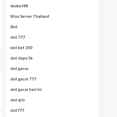
sbobet88
Situs Server Thailand
Slot
slot 777
slot bet 200
slot depo 5k
slot gacor
slot gacor 777
slot gacor hari ini
slot qris
slot777