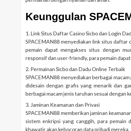
Keunggulan SPACE
1. Link Situs Daftar Casino Sicbo dan Login Da
SPACEMAN88 menyediakan link situs daftar cas
pemain dapat mengakses situs dengan mud
responsif dan user-friendly, para pemain dap
2. Permainan Sicbo dan Dadu Online Terbaik
SPACEMAN88 menyediakan berbagai macam per
didesain dengan grafis yang menarik dan g
berbagai macam jenis taruhan sesuai dengan 
3. Jaminan Keamanan dan Privasi
SPACEMAN88 memberikan jaminan keamanan d
sistem enkripsi yang canggih, para pemain
khawatir akan kebocoran data pribadi mereka.