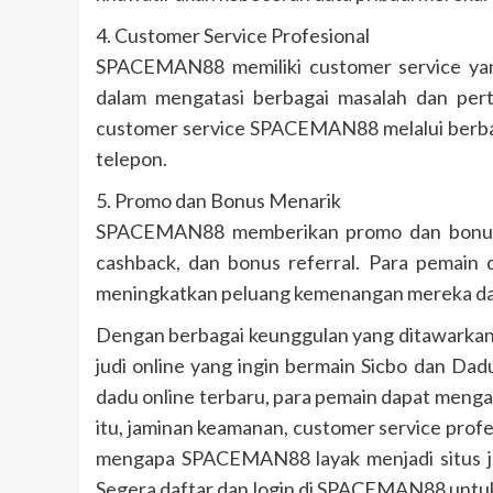
4. Customer Service Profesional
SPACEMAN88 memiliki customer service yan
dalam mengatasi berbagai masalah dan per
customer service SPACEMAN88 melalui berbagai
telepon.
5. Promo dan Bonus Menarik
SPACEMAN88 memberikan promo dan bonus me
cashback, dan bonus referral. Para pemai
meningkatkan peluang kemenangan mereka dal
Dengan berbagai keunggulan yang ditawarkan,
judi online yang ingin bermain Sicbo dan Dadu
dadu online terbaru, para pemain dapat menga
itu, jaminan keamanan, customer service prof
mengapa SPACEMAN88 layak menjadi situs judi
Segera daftar dan login di SPACEMAN88 untuk