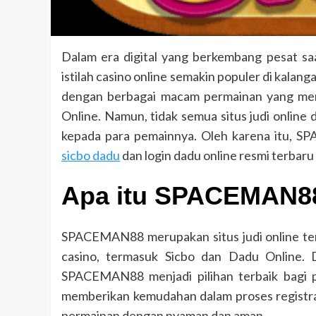
Dalam era digital yang berkembang pesat saat
istilah casino online semakin populer di kalan
dengan berbagai macam permainan yang mena
Online. Namun, tidak semua situs judi online
kepada para pemainnya. Oleh karena itu, SP
sicbo dadu
dan login dadu online resmi terbar
Apa itu SPACEMAN8
SPACEMAN88 merupakan situs judi online t
casino, termasuk Sicbo dan Dadu Online. D
SPACEMAN88 menjadi pilihan terbaik bagi p
memberikan kemudahan dalam proses registras
permainan dengan nyaman dan aman.