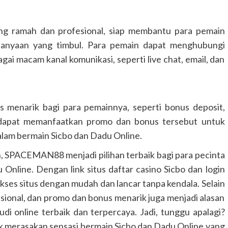
g ramah dan profesional, siap membantu para pemain
tanyaan yang timbul. Para pemain dapat menghubungi
 macam kanal komunikasi, seperti live chat, email, dan
narik bagi para pemainnya, seperti bonus deposit,
n dapat memanfaatkan promo dan bonus tersebut untuk
am bermain Sicbo dan Dadu Online.
 SPACEMAN88 menjadi pilihan terbaik bagi para pecinta
 Online. Dengan link situs daftar casino Sicbo dan login
kses situs dengan mudah dan lancar tanpa kendala. Selain
esional, dan promo dan bonus menarik juga menjadi alasan
 online terbaik dan terpercaya. Jadi, tunggu apalagi?
 merasakan sensasi bermain Sicbo dan Dadu Online yang