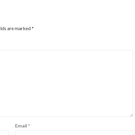
elds are marked
*
Email
*