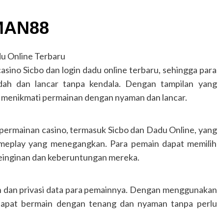
MAN88
du Online Terbaru
ino Sicbo dan login dadu online terbaru, sehingga para
ah dan lancar tanpa kendala. Dengan tampilan yang
at menikmati permainan dengan nyaman dan lancar.
mainan casino, termasuk Sicbo dan Dadu Online, yang
ameplay yang menegangkan. Para pemain dapat memilih
keinginan dan keberuntungan mereka.
an privasi data para pemainnya. Dengan menggunakan
 dapat bermain dengan tenang dan nyaman tanpa perlu