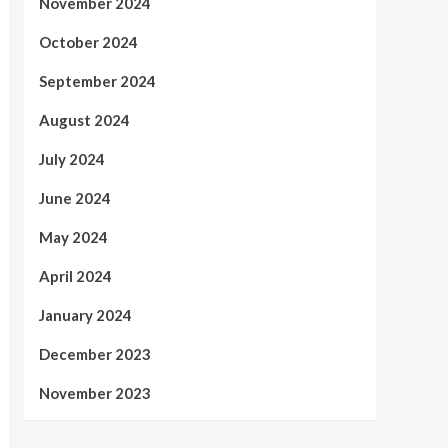
November 2024
October 2024
September 2024
August 2024
July 2024
June 2024
May 2024
April 2024
January 2024
December 2023
November 2023