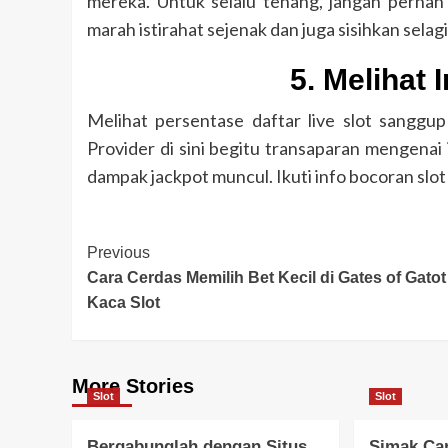
mereka. Untuk selalu tenang, jangan perna
marah istirahat sejenak dan juga sisihkan sel
5. Melihat 
Melihat persentase daftar live slot sanggu
Provider di sini begitu transaparan mengenai
dampak jackpot muncul. Ikuti info bocoran slot
Post
Previous
Cara Cerdas Memilih Bet Kecil di Gates of Gatot
Navigation
Kaca Slot
More Stories
Slot
Slot
Bergabunglah dengan Situs
Simak Ca