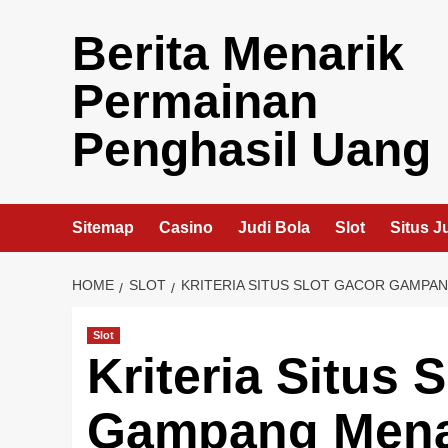
Skip
to
Berita Menarik
content
Permainan
Penghasil Uang
Sitemap
Casino
Judi Bola
Slot
Situs J
HOME
SLOT
KRITERIA SITUS SLOT GACOR GAMPA
Slot
Kriteria Situs 
Gampang Mena