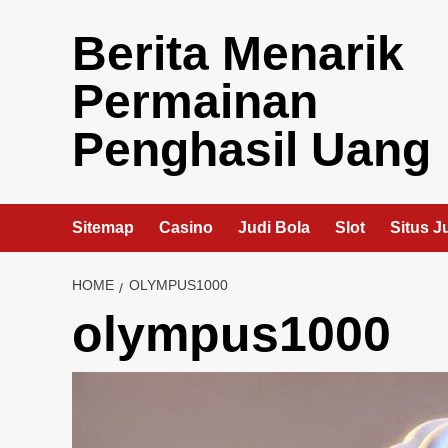
Skip
to
Berita Menarik
content
Permainan
Penghasil Uang
Sitemap
Casino
Judi Bola
Slot
Situs J
HOME
OLYMPUS1000
olympus1000