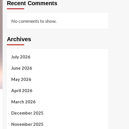
Recent Comments
No comments to show.
Archives
July 2026
June 2026
May 2026
April 2026
March 2026
December 2025
November 2025