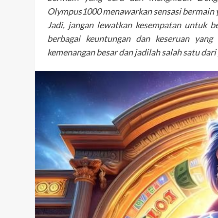
Olympus1000 menawarkan sensasi bermain y
Jadi, jangan lewatkan kesempatan untuk b
berbagai keuntungan dan keseruan yang d
kemenangan besar dan jadilah salah satu da