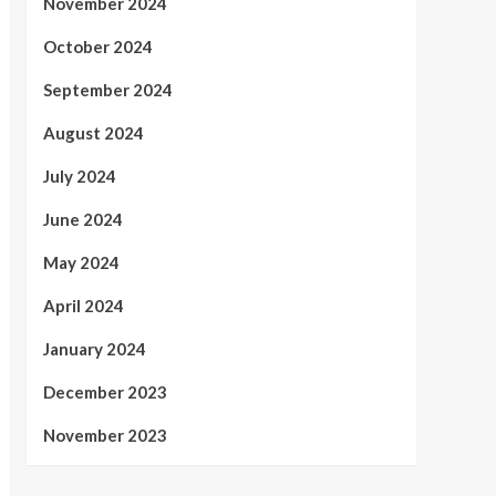
November 2024
October 2024
September 2024
August 2024
July 2024
June 2024
May 2024
April 2024
January 2024
December 2023
November 2023