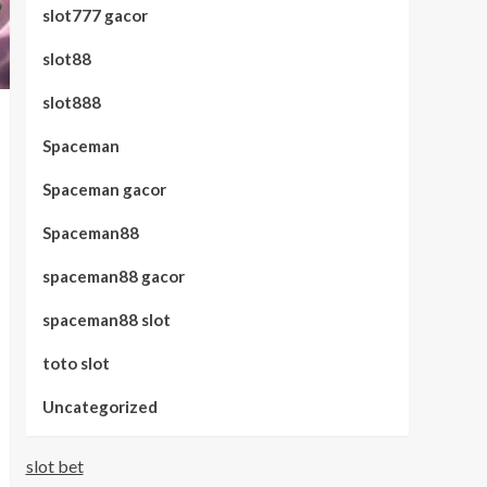
slot777 gacor
slot88
slot888
Spaceman
Spaceman gacor
Spaceman88
spaceman88 gacor
spaceman88 slot
toto slot
Uncategorized
slot bet