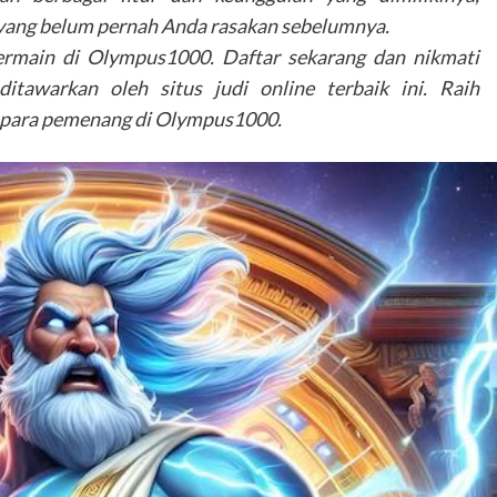
ang belum pernah Anda rasakan sebelumnya.
ermain di Olympus1000. Daftar sekarang dan nikmati
itawarkan oleh situs judi online terbaik ini. Raih
ri para pemenang di Olympus1000.