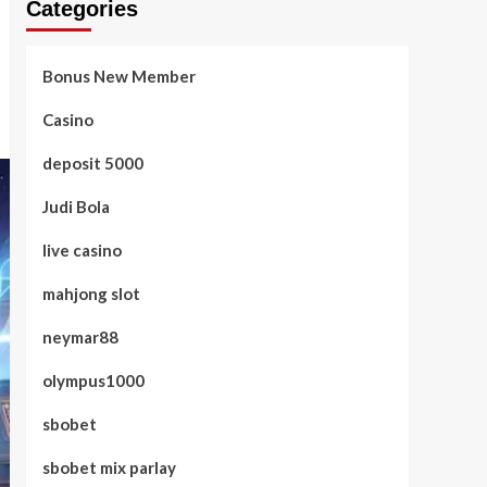
Categories
Bonus New Member
Casino
deposit 5000
Judi Bola
live casino
mahjong slot
neymar88
olympus1000
sbobet
sbobet mix parlay