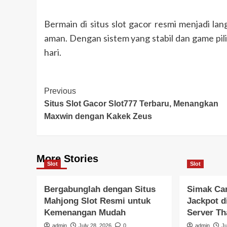
Bermain di situs slot gacor resmi menjadi l
aman. Dengan sistem yang stabil dan game pil
hari.
Post
Previous
Situs Slot Gacor Slot777 Terbaru, Menangkan
Navigation
Maxwin dengan Kakek Zeus
More Stories
Slot
Slot
Bergabunglah dengan Situs
Simak Ca
Mahjong Slot Resmi untuk
Jackpot d
Kemenangan Mudah
Server Th
admin
July 28, 2026
0
admin
J