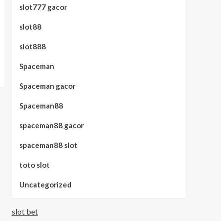
slot777 gacor
slot88
slot888
Spaceman
Spaceman gacor
Spaceman88
spaceman88 gacor
spaceman88 slot
toto slot
Uncategorized
slot bet