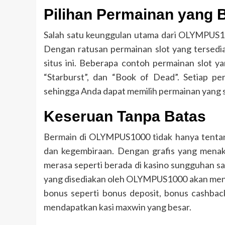
Pilihan Permainan yang
Salah satu keunggulan utama dari OLYMPUS10
Dengan ratusan permainan slot yang tersedia
situs ini. Beberapa contoh permainan slot 
“Starburst”, dan “Book of Dead”. Setiap per
sehingga Anda dapat memilih permainan yang s
Keseruan Tanpa Batas
Bermain di OLYMPUS1000 tidak hanya tenta
dan kegembiraan. Dengan grafis yang mena
merasa seperti berada di kasino sungguhan saat
yang disediakan oleh OLYMPUS1000 akan me
bonus seperti bonus deposit, bonus cashbac
mendapatkan kasi maxwin yang besar.