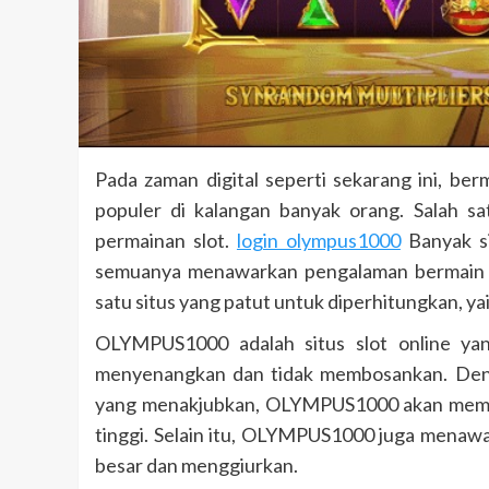
Pada zaman digital seperti sekarang ini, ber
populer di kalangan banyak orang. Salah sa
permainan slot.
login olympus1000
Banyak si
semuanya menawarkan pengalaman bermain
satu situs yang patut untuk diperhitungkan, 
OLYMPUS1000 adalah situs slot online yan
menyenangkan dan tidak membosankan. Deng
yang menakjubkan, OLYMPUS1000 akan memba
tinggi. Selain itu, OLYMPUS1000 juga mena
besar dan menggiurkan.