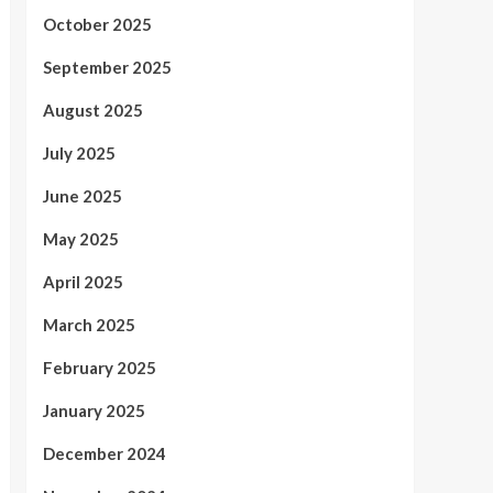
October 2025
September 2025
August 2025
July 2025
June 2025
May 2025
April 2025
March 2025
February 2025
January 2025
December 2024