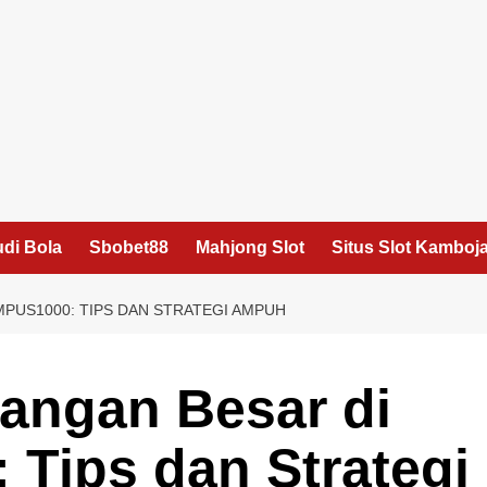
udi Bola
Sbobet88
Mahjong Slot
Situs Slot Kamboj
PUS1000: TIPS DAN STRATEGI AMPUH
ngan Besar di
Tips dan Strategi