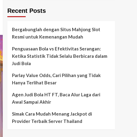
Recent Posts
Bergabunglah dengan Situs Mahjong Slot
Resmi untuk Kemenangan Mudah
Penguasaan Bola vs Efektivitas Serangan:
Ketika Statistik Tidak Selalu Berbicara dalam
Judi Bola
Parlay Value Odds, Cari Pilihan yang Tidak
Hanya Terlihat Besar
Agen Judi Bola HT FT, Baca Alur Laga dari
Awal Sampai Akhir
Simak Cara Mudah Menang Jackpot di
Provider Terbaik Server Thailand