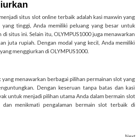
iurkan
jadi situs slot online terbaik adalah kasi maxwin yang
 yang tinggi, Anda memiliki peluang yang besar untuk
di situs ini. Selain itu, OLYMPUS1000 juga menawarkan
an juta rupiah. Dengan modal yang kecil, Anda memiliki
 yang menggiurkan di OLYMPUS1000.
k yang menawarkan berbagai pilihan permainan slot yang
nguntungkan. Dengan keseruan tanpa batas dan kasi
 untuk menjadi pilihan utama Anda dalam bermain slot
g dan menikmati pengalaman bermain slot terbaik di
Next