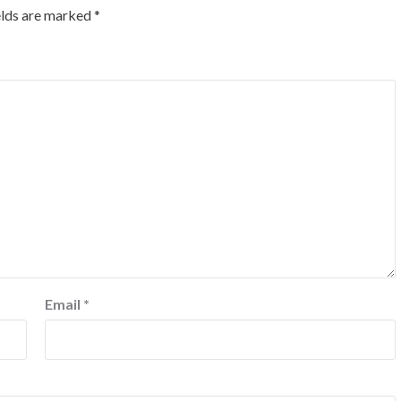
elds are marked
*
Email
*