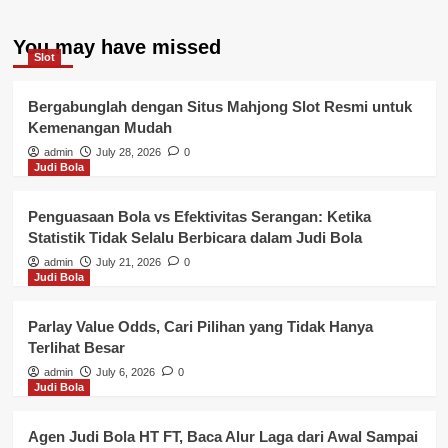
You may have missed
Slot
Bergabunglah dengan Situs Mahjong Slot Resmi untuk
Kemenangan Mudah
admin
July 28, 2026
0
Judi Bola
Penguasaan Bola vs Efektivitas Serangan: Ketika
Statistik Tidak Selalu Berbicara dalam Judi Bola
admin
July 21, 2026
0
Judi Bola
Parlay Value Odds, Cari Pilihan yang Tidak Hanya
Terlihat Besar
admin
July 6, 2026
0
Judi Bola
Agen Judi Bola HT FT, Baca Alur Laga dari Awal Sampai