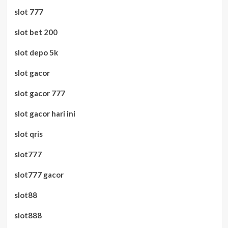
slot 777
slot bet 200
slot depo 5k
slot gacor
slot gacor 777
slot gacor hari ini
slot qris
slot777
slot777 gacor
slot88
slot888