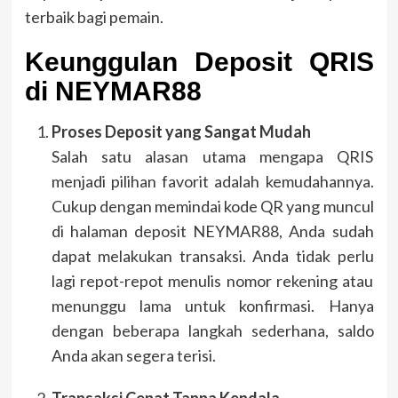
terbaik bagi pemain.
Keunggulan Deposit QRIS
di NEYMAR88
Proses Deposit yang Sangat Mudah
Salah satu alasan utama mengapa QRIS
menjadi pilihan favorit adalah kemudahannya.
Cukup dengan memindai kode QR yang muncul
di halaman deposit NEYMAR88, Anda sudah
dapat melakukan transaksi. Anda tidak perlu
lagi repot-repot menulis nomor rekening atau
menunggu lama untuk konfirmasi. Hanya
dengan beberapa langkah sederhana, saldo
Anda akan segera terisi.