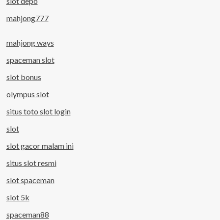
slot depo
mahjong777
mahjong ways
spaceman slot
slot bonus
olympus slot
situs toto slot login
slot
slot gacor malam ini
situs slot resmi
slot spaceman
slot 5k
spaceman88