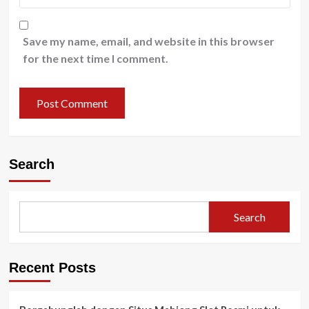
Save my name, email, and website in this browser
for the next time I comment.
Search
Search
Recent Posts