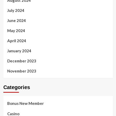
August 2024
July 2024
June 2024
May 2024
April 2024
January 2024
December 2023
November 2023
Categories
Bonus New Member
Casino