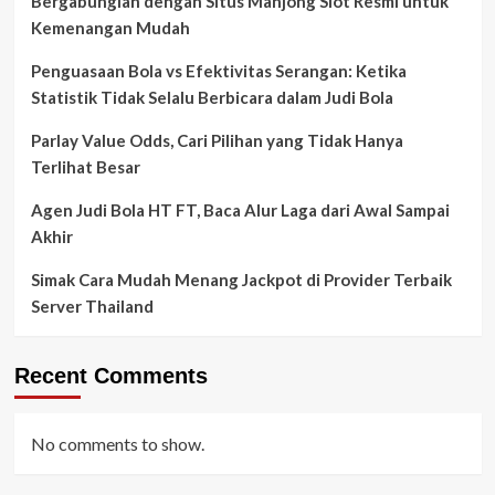
Bergabunglah dengan Situs Mahjong Slot Resmi untuk
Kemenangan Mudah
Penguasaan Bola vs Efektivitas Serangan: Ketika
Statistik Tidak Selalu Berbicara dalam Judi Bola
Parlay Value Odds, Cari Pilihan yang Tidak Hanya
Terlihat Besar
Agen Judi Bola HT FT, Baca Alur Laga dari Awal Sampai
Akhir
Simak Cara Mudah Menang Jackpot di Provider Terbaik
Server Thailand
Recent Comments
No comments to show.