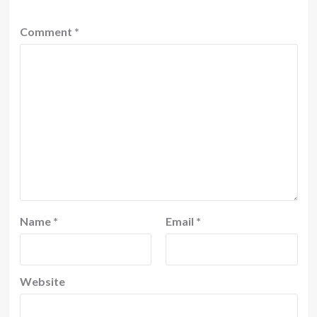
Comment
*
Name
*
Email
*
Website