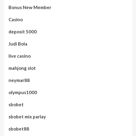
Bonus New Member
Casino
deposit 5000
Judi Bola
live casino
mahjong slot
neymar88
olympus1000
sbobet
sbobet mix parlay
sbobet88