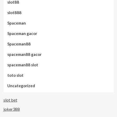
slot88
slot888
Spaceman
Spaceman gacor
Spaceman88
spaceman88 gacor
spaceman88 slot
toto slot
Uncategorized
slot bet
joker388