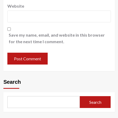
Website
Save my name, email, and website in this browser
for the next time I comment.
Search
Search