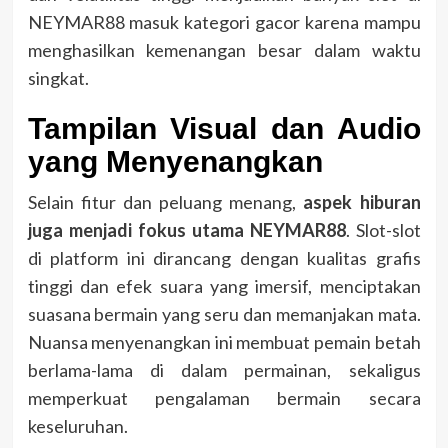
NEYMAR88 masuk kategori gacor karena mampu
menghasilkan kemenangan besar dalam waktu
singkat.
Tampilan Visual dan Audio
yang Menyenangkan
Selain fitur dan peluang menang,
aspek hiburan
juga menjadi fokus utama NEYMAR88
. Slot-slot
di platform ini dirancang dengan kualitas grafis
tinggi dan efek suara yang imersif, menciptakan
suasana bermain yang seru dan memanjakan mata.
Nuansa menyenangkan ini membuat pemain betah
berlama-lama di dalam permainan, sekaligus
memperkuat pengalaman bermain secara
keseluruhan.