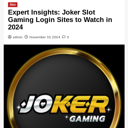
Slot
Expert Insights: Joker Slot
Gaming Login Sites to Watch in
2024
admin
November 10, 2024
0