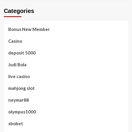
Categories
Bonus New Member
Casino
deposit 5000
Judi Bola
live casino
mahjong slot
neymar88
olympus1000
sbobet