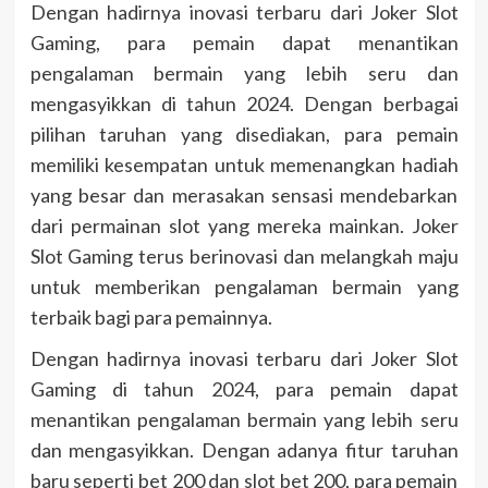
Dengan hadirnya inovasi terbaru dari Joker Slot
Gaming, para pemain dapat menantikan
pengalaman bermain yang lebih seru dan
mengasyikkan di tahun 2024. Dengan berbagai
pilihan taruhan yang disediakan, para pemain
memiliki kesempatan untuk memenangkan hadiah
yang besar dan merasakan sensasi mendebarkan
dari permainan slot yang mereka mainkan. Joker
Slot Gaming terus berinovasi dan melangkah maju
untuk memberikan pengalaman bermain yang
terbaik bagi para pemainnya.
Dengan hadirnya inovasi terbaru dari Joker Slot
Gaming di tahun 2024, para pemain dapat
menantikan pengalaman bermain yang lebih seru
dan mengasyikkan. Dengan adanya fitur taruhan
baru seperti bet 200 dan slot bet 200, para pemain