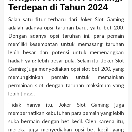
Terdepan di Tahun 2024
Salah satu fitur terbaru dari Joker Slot Gaming
adalah adanya opsi taruhan baru, yaitu bet 200.
Dengan adanya opsi taruhan ini, para pemain
memiliki kesempatan untuk memasang taruhan
lebih besar dan potensi untuk memenangkan
hadiah yang lebih besar pula. Selain itu, Joker Slot
Gaming juga menyediakan opsi slot bet 200, yang
memungkinkan pemain untuk memainkan
permainan slot dengan taruhan maksimum yang
lebih tinggi.
Tidak hanya itu, Joker Slot Gaming juga
memperhatikan kebutuhan para pemain yang lebih
suka bermain dengan bet kecil. Oleh karena itu,
mereka juga menyediakan opsi bet kecil, yang