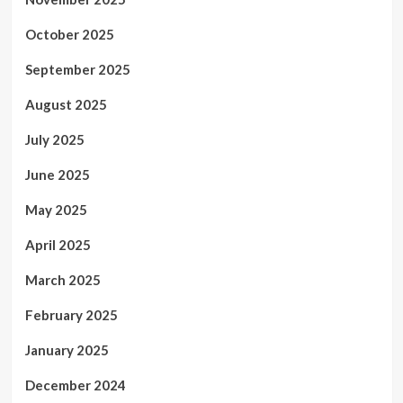
October 2025
September 2025
August 2025
July 2025
June 2025
May 2025
April 2025
March 2025
February 2025
January 2025
December 2024