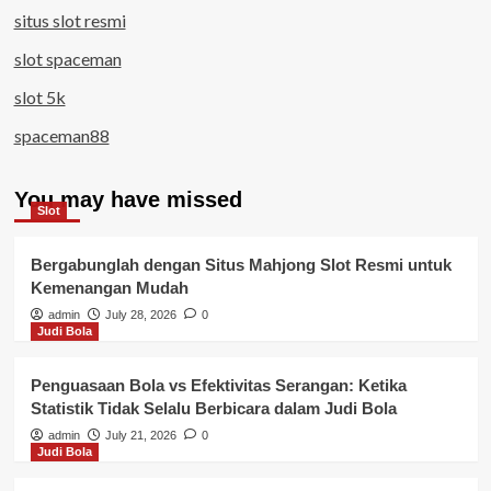
situs slot resmi
slot spaceman
slot 5k
spaceman88
You may have missed
Slot
Bergabunglah dengan Situs Mahjong Slot Resmi untuk
Kemenangan Mudah
admin
July 28, 2026
0
Judi Bola
Penguasaan Bola vs Efektivitas Serangan: Ketika
Statistik Tidak Selalu Berbicara dalam Judi Bola
admin
July 21, 2026
0
Judi Bola