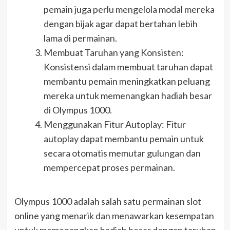
pemain juga perlu mengelola modal mereka
dengan bijak agar dapat bertahan lebih
lama di permainan.
Membuat Taruhan yang Konsisten:
Konsistensi dalam membuat taruhan dapat
membantu pemain meningkatkan peluang
mereka untuk memenangkan hadiah besar
di Olympus 1000.
Menggunakan Fitur Autoplay: Fitur
autoplay dapat membantu pemain untuk
secara otomatis memutar gulungan dan
mempercepat proses permainan.
Olympus 1000 adalah salah satu permainan slot
online yang menarik dan menawarkan kesempatan