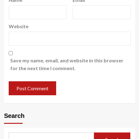
Website
Save my name, email, and website in this browser
for the next time I comment.
Search