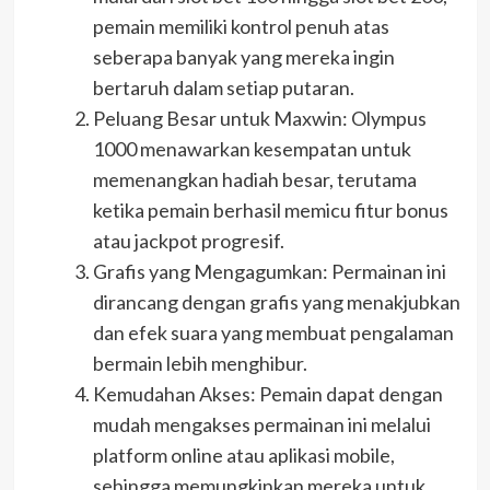
pemain memiliki kontrol penuh atas
seberapa banyak yang mereka ingin
bertaruh dalam setiap putaran.
Peluang Besar untuk Maxwin: Olympus
1000 menawarkan kesempatan untuk
memenangkan hadiah besar, terutama
ketika pemain berhasil memicu fitur bonus
atau jackpot progresif.
Grafis yang Mengagumkan: Permainan ini
dirancang dengan grafis yang menakjubkan
dan efek suara yang membuat pengalaman
bermain lebih menghibur.
Kemudahan Akses: Pemain dapat dengan
mudah mengakses permainan ini melalui
platform online atau aplikasi mobile,
sehingga memungkinkan mereka untuk