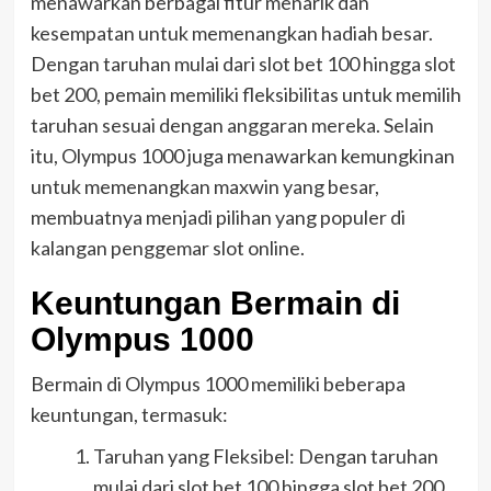
menawarkan berbagai fitur menarik dan
kesempatan untuk memenangkan hadiah besar.
Dengan taruhan mulai dari slot bet 100 hingga slot
bet 200, pemain memiliki fleksibilitas untuk memilih
taruhan sesuai dengan anggaran mereka. Selain
itu, Olympus 1000 juga menawarkan kemungkinan
untuk memenangkan maxwin yang besar,
membuatnya menjadi pilihan yang populer di
kalangan penggemar slot online.
Keuntungan Bermain di
Olympus 1000
Bermain di Olympus 1000 memiliki beberapa
keuntungan, termasuk:
Taruhan yang Fleksibel: Dengan taruhan
mulai dari slot bet 100 hingga slot bet 200,