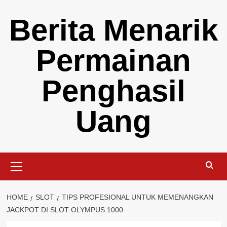
Skip
Berita Menarik
to
content
Permainan
Penghasil
Uang
Primary
Menu
HOME
SLOT
TIPS PROFESIONAL UNTUK MEMENANGKAN
JACKPOT DI SLOT OLYMPUS 1000