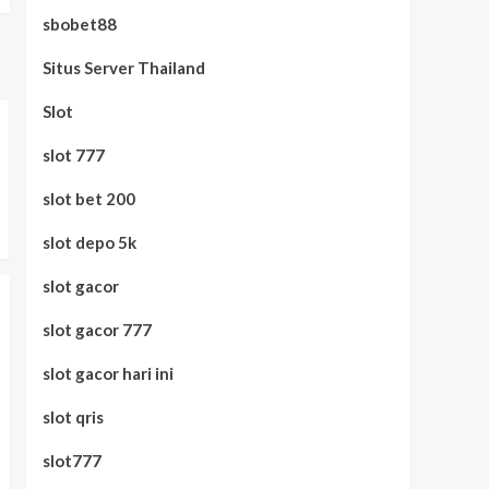
sbobet88
Situs Server Thailand
Slot
slot 777
slot bet 200
slot depo 5k
slot gacor
slot gacor 777
slot gacor hari ini
slot qris
slot777