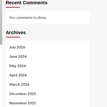
Recent Comments
No comments to show.
Archives
July 2026
June 2026
May 2026
April 2026
March 2026
December 2025
November 2025