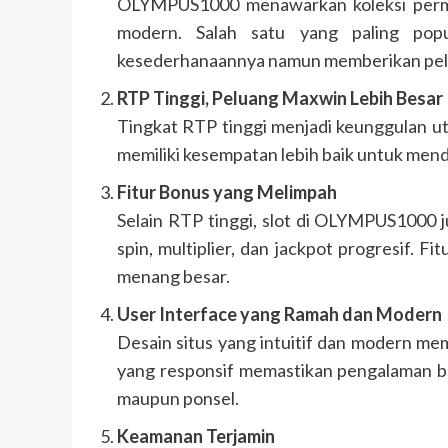
OLYMPUS1000 menawarkan koleksi permain
modern. Salah satu yang paling pop
kesederhanaannya namun memberikan pel
RTP Tinggi, Peluang Maxwin Lebih Besar
Tingkat RTP tinggi menjadi keunggulan ut
memiliki kesempatan lebih baik untuk menda
Fitur Bonus yang Melimpah
Selain RTP tinggi, slot di OLYMPUS1000 j
spin, multiplier, dan jackpot progresif. 
menang besar.
User Interface yang Ramah dan Modern
Desain situs yang intuitif dan modern m
yang responsif memastikan pengalaman be
maupun ponsel.
Keamanan Terjamin