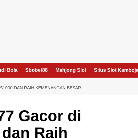
udi Bola
Sbobet88
Mahjong Slot
Situs Slot Kamboj
US1000 DAN RAIH KEMENANGAN BESAR
77 Gacor di
dan Raih