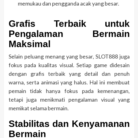
memukau dan pengganda acak yang besar.
Grafis Terbaik untuk
Pengalaman Bermain
Maksimal
Selain peluang menang yang besar, SLOT888 juga
fokus pada kualitas visual. Setiap game didesain
dengan grafis terbaik yang detail dan penuh
warna, serta animasi yang halus. Hal ini membuat
pemain tidak hanya fokus pada kemenangan,
tetapi juga menikmati pengalaman visual yang
memikat selama bermain.
Stabilitas dan Kenyamanan
Bermain