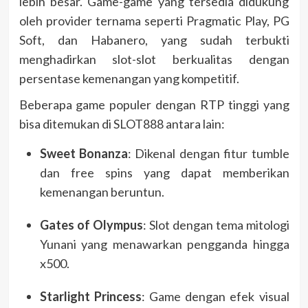
lebih besar. Game-game yang tersedia didukung
oleh provider ternama seperti Pragmatic Play, PG
Soft, dan Habanero, yang sudah terbukti
menghadirkan slot-slot berkualitas dengan
persentase kemenangan yang kompetitif.
Beberapa game populer dengan RTP tinggi yang
bisa ditemukan di SLOT888 antara lain:
Sweet Bonanza
: Dikenal dengan fitur tumble
dan free spins yang dapat memberikan
kemenangan beruntun.
Gates of Olympus
: Slot dengan tema mitologi
Yunani yang menawarkan pengganda hingga
x500.
Starlight Princess
: Game dengan efek visual