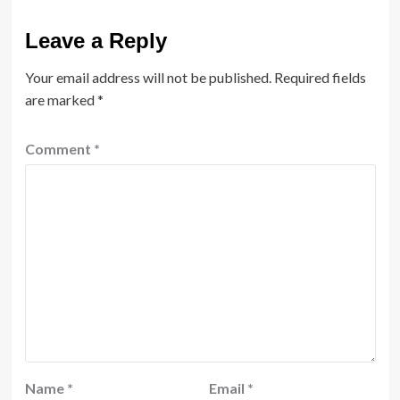
Leave a Reply
Your email address will not be published.
Required fields
are marked
*
Comment
*
Name
*
Email
*