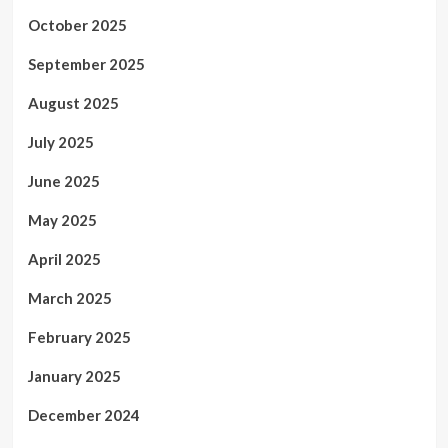
October 2025
September 2025
August 2025
July 2025
June 2025
May 2025
April 2025
March 2025
February 2025
January 2025
December 2024