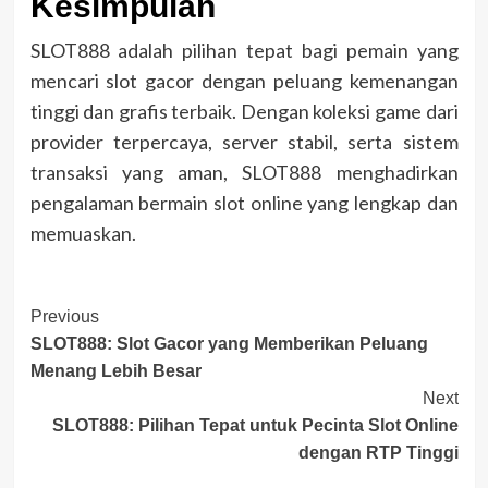
Kesimpulan
SLOT888 adalah pilihan tepat bagi pemain yang
mencari slot gacor dengan peluang kemenangan
tinggi dan grafis terbaik. Dengan koleksi game dari
provider terpercaya, server stabil, serta sistem
transaksi yang aman, SLOT888 menghadirkan
pengalaman bermain slot online yang lengkap dan
memuaskan.
Post
Previous
SLOT888: Slot Gacor yang Memberikan Peluang
Navigation
Menang Lebih Besar
Next
SLOT888: Pilihan Tepat untuk Pecinta Slot Online
dengan RTP Tinggi