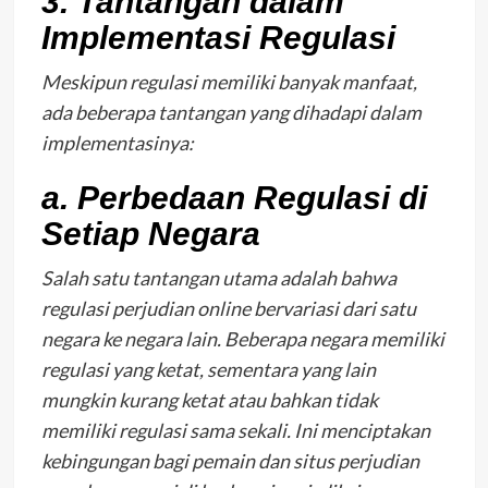
3.
Tantangan dalam
Implementasi Regulasi
Meskipun regulasi memiliki banyak manfaat,
ada beberapa tantangan yang dihadapi dalam
implementasinya:
a.
Perbedaan Regulasi di
Setiap Negara
Salah satu tantangan utama adalah bahwa
regulasi perjudian online bervariasi dari satu
negara ke negara lain. Beberapa negara memiliki
regulasi yang ketat, sementara yang lain
mungkin kurang ketat atau bahkan tidak
memiliki regulasi sama sekali. Ini menciptakan
kebingungan bagi pemain dan situs perjudian