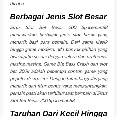
dicoba.
Berbagai Jenis Slot Besar
Situs Slot Bet Besar 200 Spaceman88
menawarkan berbagai jenis slot besar yang
menarik bagi para pemain. Dari game klasik
hingga game modern, ada banyak pilihan yang
bisa dipilih sesuai dengan selera dan preferensi
masing-masing. Game Big Bass Crash dan slot
bet 200k adalah beberapa contoh game yang
populer di situs ini. Dengan tampilan grafis yang
menarik dan fitur bonus yang menguntungkan,
pemain pasti akan terhibur saat bermain di Situs
Slot Bet Besar 200 Spaceman88.
Taruhan Dari Kecil Hingga