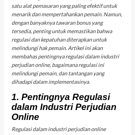
satu alat pemasaran yang paling efektif untuk
menarik dan mempertahankan pemain. Namun,
dengan banyaknya tawaran bonus yang
tersedia, penting untuk memastikan bahwa
regulasi dan kepatuhan diterapkan untuk
melindungi hak pemain. Artikel ini akan
membahas pentingnya regulasi dalam industri
perjudian online, bagaimana regulasi ini
melindungi pemain, dan tantangan yang
dihadapi dalam implementasinya.
1.
Pentingnya Regulasi
dalam Industri Perjudian
Online
Regulasi dalam industri perjudian online