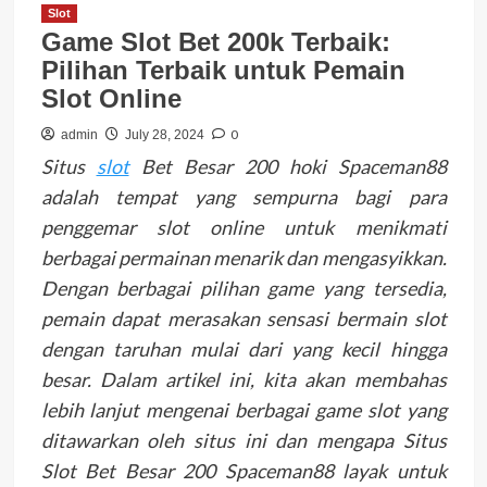
Slot
Game Slot Bet 200k Terbaik:
Pilihan Terbaik untuk Pemain
Slot Online
0
admin
July 28, 2024
Situs
slot
Bet Besar 200 hoki Spaceman88
adalah tempat yang sempurna bagi para
penggemar slot online untuk menikmati
berbagai permainan menarik dan mengasyikkan.
Dengan berbagai pilihan game yang tersedia,
pemain dapat merasakan sensasi bermain slot
dengan taruhan mulai dari yang kecil hingga
besar. Dalam artikel ini, kita akan membahas
lebih lanjut mengenai berbagai game slot yang
ditawarkan oleh situs ini dan mengapa Situs
Slot Bet Besar 200 Spaceman88 layak untuk