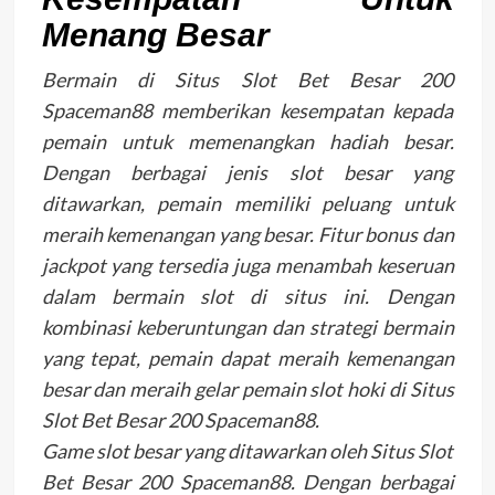
Menang Besar
Bermain di Situs Slot Bet Besar 200
Spaceman88 memberikan kesempatan kepada
pemain untuk memenangkan hadiah besar.
Dengan berbagai jenis slot besar yang
ditawarkan, pemain memiliki peluang untuk
meraih kemenangan yang besar. Fitur bonus dan
jackpot yang tersedia juga menambah keseruan
dalam bermain slot di situs ini. Dengan
kombinasi keberuntungan dan strategi bermain
yang tepat, pemain dapat meraih kemenangan
besar dan meraih gelar pemain slot hoki di Situs
Slot Bet Besar 200 Spaceman88.
Game slot besar yang ditawarkan oleh Situs Slot
Bet Besar 200 Spaceman88. Dengan berbagai