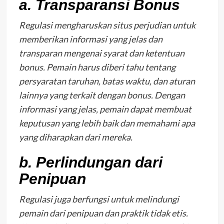
a.
Transparansi Bonus
Regulasi mengharuskan situs perjudian untuk
memberikan informasi yang jelas dan
transparan mengenai syarat dan ketentuan
bonus. Pemain harus diberi tahu tentang
persyaratan taruhan, batas waktu, dan aturan
lainnya yang terkait dengan bonus. Dengan
informasi yang jelas, pemain dapat membuat
keputusan yang lebih baik dan memahami apa
yang diharapkan dari mereka.
b.
Perlindungan dari
Penipuan
Regulasi juga berfungsi untuk melindungi
pemain dari penipuan dan praktik tidak etis.