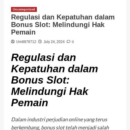
Uncategorized
Regulasi dan Kepatuhan dalam
Bonus Slot: Melindungi Hak
Pemain
0
Urn8878712
July 24, 2024
Regulasi dan
Kepatuhan dalam
Bonus Slot:
Melindungi Hak
Pemain
Dalam industri perjudian online yang terus
berkembang, bonus slot telah menjadi salah