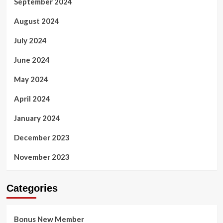
September 2024
August 2024
July 2024
June 2024
May 2024
April 2024
January 2024
December 2023
November 2023
Categories
Bonus New Member