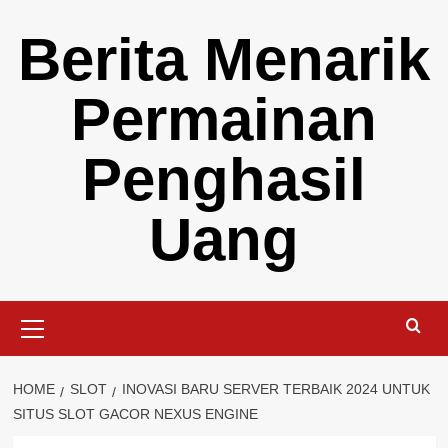
Skip
Berita Menarik
to
content
Permainan
Penghasil
Uang
Primary
Menu
HOME
SLOT
INOVASI BARU SERVER TERBAIK 2024 UNTUK
SITUS SLOT GACOR NEXUS ENGINE