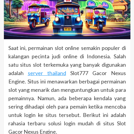
Saat ini, permainan slot online semakin populer di
kalangan pecinta judi online di Indonesia. Salah
satu situs slot terkemuka yang banyak digunakan
adalah
server thailand
Slot777 Gacor Nexus
Engine. Situs ini menawarkan berbagai permainan
slot yang menarik dan menguntungkan untuk para
pemainnya. Namun, ada beberapa kendala yang
sering dihadapi oleh para pemain ketika mencoba
untuk login ke situs tersebut. Berikut ini adalah
rahasia terbaru solusi login mudah di situs Slot
Gacor Nexus Engine.