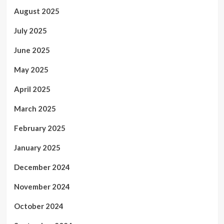
August 2025
July 2025
June 2025
May 2025
April 2025
March 2025
February 2025
January 2025
December 2024
November 2024
October 2024