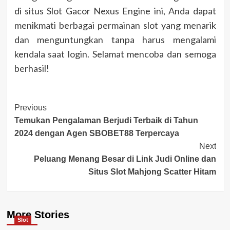
di situs Slot Gacor Nexus Engine ini, Anda dapat
menikmati berbagai permainan slot yang menarik
dan menguntungkan tanpa harus mengalami
kendala saat login. Selamat mencoba dan semoga
berhasil!
Post
Previous
Temukan Pengalaman Berjudi Terbaik di Tahun
Navigation
2024 dengan Agen SBOBET88 Terpercaya
Next
Peluang Menang Besar di Link Judi Online dan
Situs Slot Mahjong Scatter Hitam
More Stories
Slot