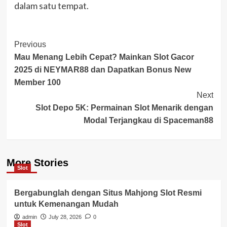
dalam satu tempat.
Post
Previous
Mau Menang Lebih Cepat? Mainkan Slot Gacor
Navigation
2025 di NEYMAR88 dan Dapatkan Bonus New
Member 100
Next
Slot Depo 5K: Permainan Slot Menarik dengan
Modal Terjangkau di Spaceman88
More Stories
Slot
Bergabunglah dengan Situs Mahjong Slot Resmi
untuk Kemenangan Mudah
admin
July 28, 2026
0
Slot