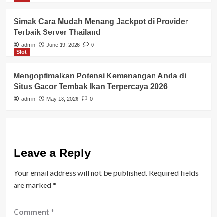
Simak Cara Mudah Menang Jackpot di Provider
Terbaik Server Thailand
admin
June 19, 2026
0
Slot
Mengoptimalkan Potensi Kemenangan Anda di
Situs Gacor Tembak Ikan Terpercaya 2026
admin
May 18, 2026
0
Leave a Reply
Your email address will not be published.
Required fields
are marked
*
Comment
*