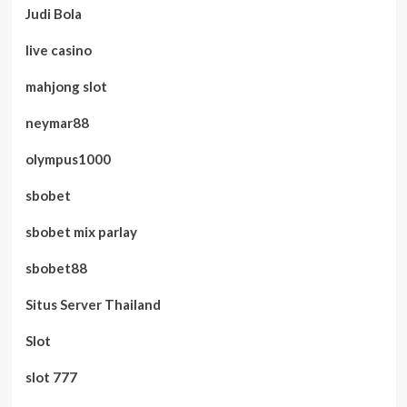
Judi Bola
live casino
mahjong slot
neymar88
olympus1000
sbobet
sbobet mix parlay
sbobet88
Situs Server Thailand
Slot
slot 777