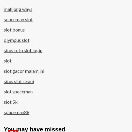
mahjong ways
spaceman slot
slot bonus
olympus slot
situs toto slot login
slot
slot gacor malam ini
situs slot resmi
slot spaceman
slot 5k
spaceman88
You may have missed