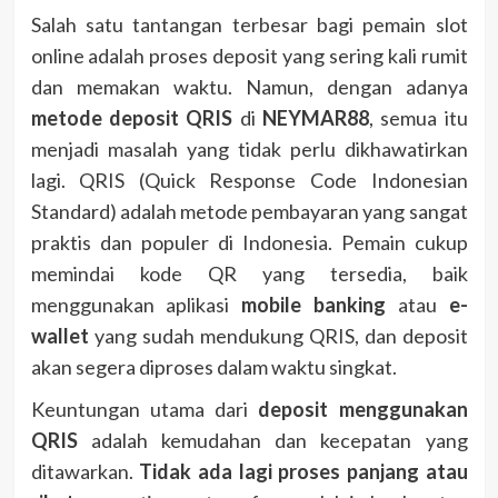
Salah satu tantangan terbesar bagi pemain slot
online adalah proses deposit yang sering kali rumit
dan memakan waktu. Namun, dengan adanya
metode deposit QRIS
di
NEYMAR88
, semua itu
menjadi masalah yang tidak perlu dikhawatirkan
lagi. QRIS (Quick Response Code Indonesian
Standard) adalah metode pembayaran yang sangat
praktis dan populer di Indonesia. Pemain cukup
memindai kode QR yang tersedia, baik
menggunakan aplikasi
mobile banking
atau
e-
wallet
yang sudah mendukung QRIS, dan deposit
akan segera diproses dalam waktu singkat.
Keuntungan utama dari
deposit menggunakan
QRIS
adalah kemudahan dan kecepatan yang
ditawarkan.
Tidak ada lagi proses panjang atau