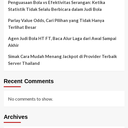
Penguasaan Bola vs Efektivitas Serangan: Ketika
Statistik Tidak Selalu Berbicara dalam Judi Bola
Parlay Value Odds, Cari Pilihan yang Tidak Hanya
Terlihat Besar
Agen Judi Bola HT FT, Baca Alur Laga dari Awal Sampai
Akhir
Simak Cara Mudah Menang Jackpot di Provider Terbaik
Server Thailand
Recent Comments
No comments to show.
Archives