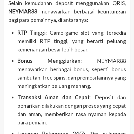
Selain kemudahan deposit menggunakan QRIS,
NEYMAR88
menawarkan berbagai keuntungan
bagi para pemainnya, di antaranya:
RTP Tinggi
: Game-game slot yang tersedia
memiliki RTP tinggi, yang berarti peluang
kemenangan besar lebih besar.
Bonus Menggiurkan
: NEYMAR88
menawarkan berbagai bonus, seperti bonus
sambutan, free spins, dan promosi lainnya yang
meningkatkan peluang menang.
Transaksi Aman dan Cepat
: Deposit dan
penarikan dilakukan dengan proses yang cepat
dan aman, memberikan rasa nyaman kepada
para pemain.
Layanan Pelanggan 24/7
: Tim dukungan