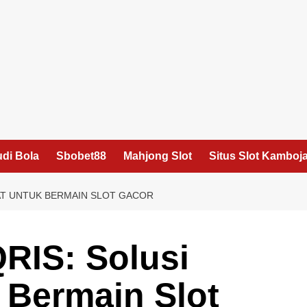
udi Bola
Sbobet88
Mahjong Slot
Situs Slot Kamboj
AT UNTUK BERMAIN SLOT GACOR
RIS: Solusi
 Bermain Slot