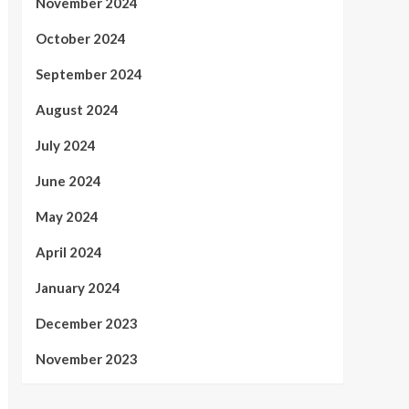
November 2024
October 2024
September 2024
August 2024
July 2024
June 2024
May 2024
April 2024
January 2024
December 2023
November 2023