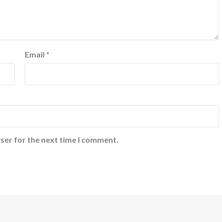
Email
*
ser for the next time I comment.