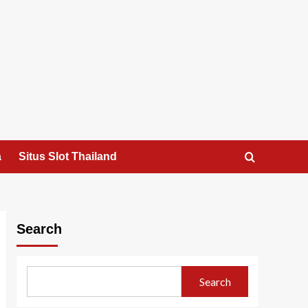
a
Situs Slot Thailand
Search
Search