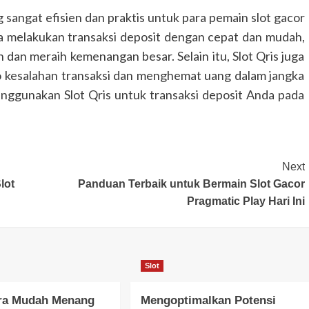
g sangat efisien dan praktis untuk para pemain slot gacor
 melakukan transaksi deposit dengan cepat dan mudah,
dan meraih kemenangan besar. Selain itu, Slot Qris juga
 kesalahan transaksi dan menghemat uang dalam jangka
nggunakan Slot Qris untuk transaksi deposit Anda pada
Next
lot
Panduan Terbaik untuk Bermain Slot Gacor
Pragmatic Play Hari Ini
Slot
ra Mudah Menang
Mengoptimalkan Potensi