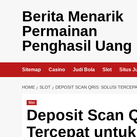
Skip
to
Berita Menarik
content
Permainan
Penghasil Uang
Sitemap
Casino
Judi Bola
Slot
Situs J
HOME
SLOT
DEPOSIT SCAN QRIS: SOLUSI TERCEP
Slot
Deposit Scan Q
Tercepat untuk