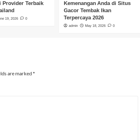
i Provider Terbaik
Kemenangan Anda di Situs
ailand
Gacor Tembak Ikan
Terpercaya 2026
une 19, 2026
0
admin
May 18, 2026
0
elds are marked
*