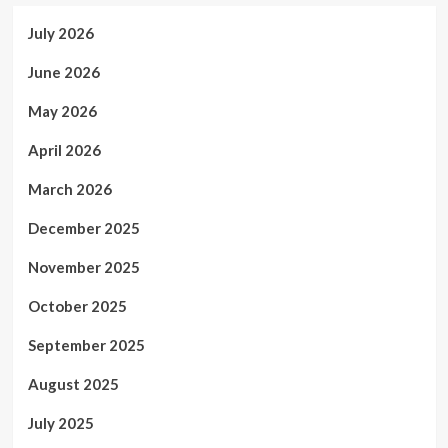
July 2026
June 2026
May 2026
April 2026
March 2026
December 2025
November 2025
October 2025
September 2025
August 2025
July 2025