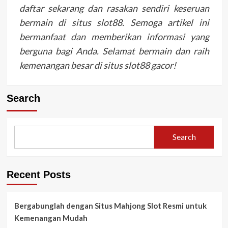
daftar sekarang dan rasakan sendiri keseruan
bermain di situs slot88. Semoga artikel ini
bermanfaat dan memberikan informasi yang
berguna bagi Anda. Selamat bermain dan raih
kemenangan besar di situs slot88 gacor!
Search
Search
Recent Posts
Bergabunglah dengan Situs Mahjong Slot Resmi untuk
Kemenangan Mudah