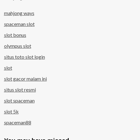
mahjong ways
spaceman slot
slot bonus
olympus slot
situs toto slot login
slot
slot gacor malam ini
situs slot resmi
slot spaceman
slot 5k
spaceman88