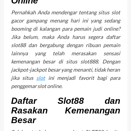
Online
Pernahkah Anda mendengar tentang situs slot
gacor gampang menang hari ini yang sedang
booming di kalangan para pemain judi online?
Jika belum, maka Anda harus segera daftar
slot88 dan bergabung dengan ribuan pemain
lainnya yang telah merasakan sensasi
kemenangan besar di situs slot888. Dengan
jackpot-jackpot besar yang menanti, tidak heran
jika situs
slot
ini menjadi favorit bagi para
penggemar slot online.
Daftar Slot88 dan
Rasakan Kemenangan
Besar