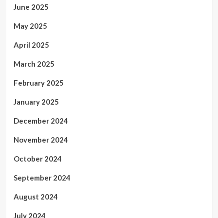
June 2025
May 2025
April 2025
March 2025
February 2025
January 2025
December 2024
November 2024
October 2024
September 2024
August 2024
July 2024