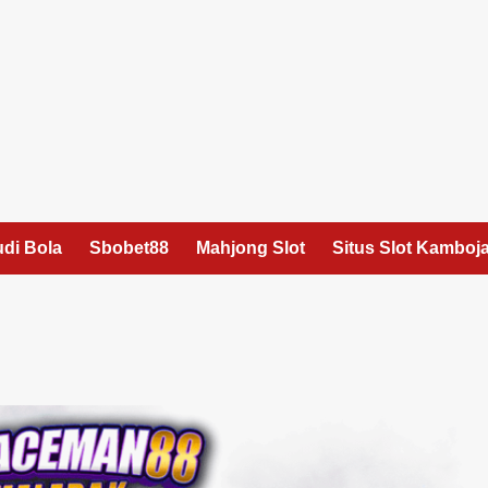
udi Bola
Sbobet88
Mahjong Slot
Situs Slot Kamboj