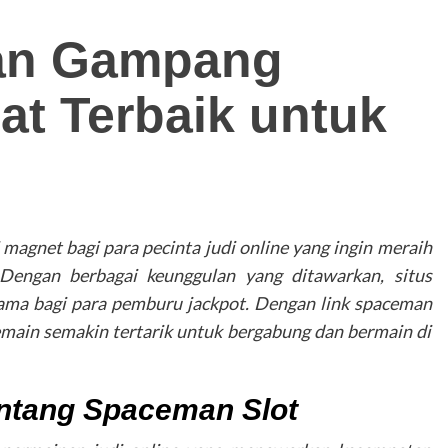
an Gampang
t Terbaik untuk
i magnet bagi para pecinta judi online yang ingin meraih
engan berbagai keunggulan yang ditawarkan, situs
ama bagi para pemburu jackpot. Dengan link spaceman
main semakin tertarik untuk bergabung dan bermain di
ntang Spaceman Slot