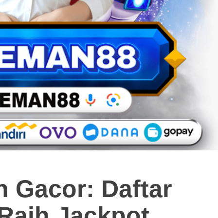
 Gacor: Daftar
Raih Jackpot