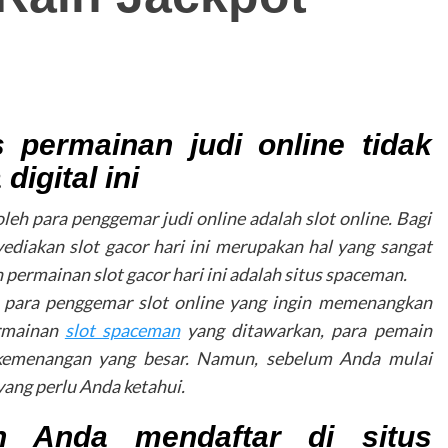
s permainan judi online tidak
digital ini
leh para penggemar judi online adalah slot online. Bagi
yediakan slot gacor hari ini merupakan hal yang sangat
permainan slot gacor hari ini adalah situs spaceman.
i para penggemar slot online yang ingin memenangkan
ermainan
slot spaceman
yang ditawarkan, para pemain
kemenangan yang besar. Namun, sebelum Anda mulai
yang perlu Anda ketahui.
an Anda mendaftar di situs