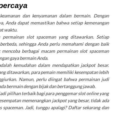
percaya
 keamanan dan kenyamanan dalam bermain. Dengan
aya, Anda dapat memastikan bahwa setiap kemenangan
at waktu.
s permainan slot spaceman yang ditawarkan. Setiap
 berbeda, sehingga Anda perlu memahami dengan baik
k mencoba berbagai macam permainan slot spaceman
ngan gaya bermain Anda.
 adalah kemudahan dalam mendapatkan jackpot besar.
g ditawarkan, para pemain memiliki kesempatan lebih
giurkan. Namun, perlu diingat bahwa permainan judi
Anda bermain dengan bijak dan bertanggung jawab.
di pilihan terbaik bagi para penggemar slot online yang
kesempatan memenangkan jackpot yang besar, tidak ada
s spaceman. Jadi, tunggu apalagi? Daftar sekarang dan