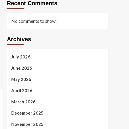
Recent Comments
No comments to show.
Archives
July 2026
June 2026
May 2026
April 2026
March 2026
December 2025
November 2025