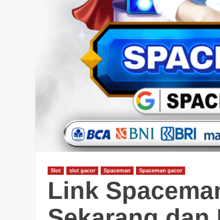
Slot
slot gacor
Spaceman
Spaceman gacor
Link Spaceman
Sekarang dan 