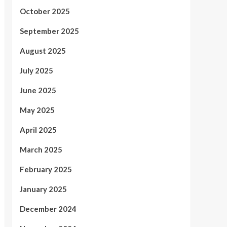
October 2025
September 2025
August 2025
July 2025
June 2025
May 2025
April 2025
March 2025
February 2025
January 2025
December 2024