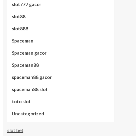
slot777 gacor
slot88
slot888
Spaceman
Spaceman gacor
Spaceman88
spaceman88 gacor
spaceman88 slot
toto slot
Uncategorized
slot bet