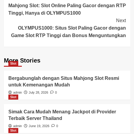
Mahjong Slot: Slot Online Paling Gacor dengan RTP
Navigation
Tinggi, Hanya di OLYMPUS1000
Next
OLYMPUS1000: Situs Slot Paling Gacor dengan
Game Slot RTP Tinggi dan Bonus Menguntungkan
More Stories
Slot
Bergabunglah dengan Situs Mahjong Slot Resmi
untuk Kemenangan Mudah
admin
July 28, 2026
0
Slot
Simak Cara Mudah Menang Jackpot di Provider
Terbaik Server Thailand
admin
June 19, 2026
0
Slot