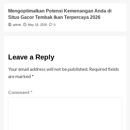
Mengoptimalkan Potensi Kemenangan Anda di
Situs Gacor Tembak Ikan Terpercaya 2026
admin
May 18, 2026
0
Leave a Reply
Your email address will not be published.
Required fields
are marked
*
Comment
*