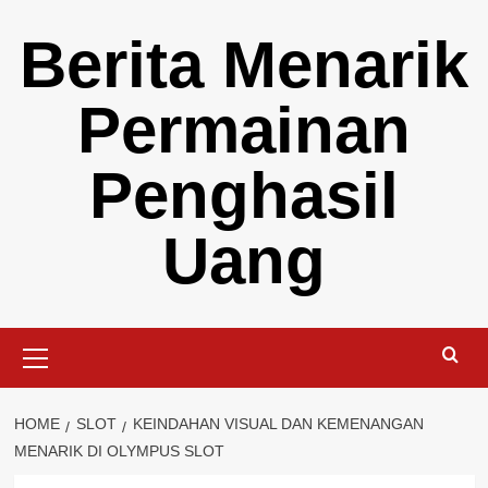
Skip
Berita Menarik
to
content
Permainan
Penghasil
Uang
Primary
Menu
HOME
SLOT
KEINDAHAN VISUAL DAN KEMENANGAN
MENARIK DI OLYMPUS SLOT