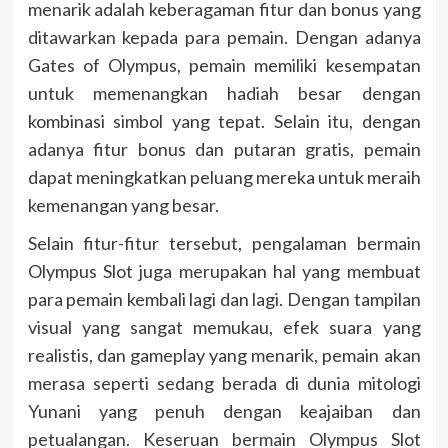
menarik adalah keberagaman fitur dan bonus yang
ditawarkan kepada para pemain. Dengan adanya
Gates of Olympus, pemain memiliki kesempatan
untuk memenangkan hadiah besar dengan
kombinasi simbol yang tepat. Selain itu, dengan
adanya fitur bonus dan putaran gratis, pemain
dapat meningkatkan peluang mereka untuk meraih
kemenangan yang besar.
Selain fitur-fitur tersebut, pengalaman bermain
Olympus Slot juga merupakan hal yang membuat
para pemain kembali lagi dan lagi. Dengan tampilan
visual yang sangat memukau, efek suara yang
realistis, dan gameplay yang menarik, pemain akan
merasa seperti sedang berada di dunia mitologi
Yunani yang penuh dengan keajaiban dan
petualangan. Keseruan bermain Olympus Slot