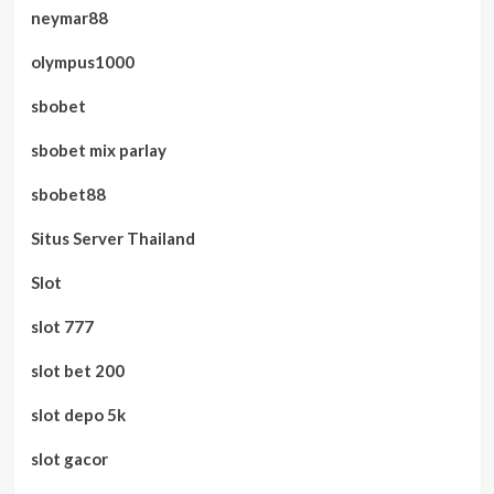
neymar88
olympus1000
sbobet
sbobet mix parlay
sbobet88
Situs Server Thailand
Slot
slot 777
slot bet 200
slot depo 5k
slot gacor