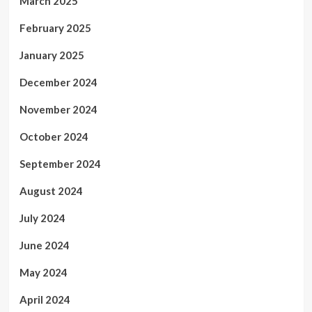
March 2025
February 2025
January 2025
December 2024
November 2024
October 2024
September 2024
August 2024
July 2024
June 2024
May 2024
April 2024