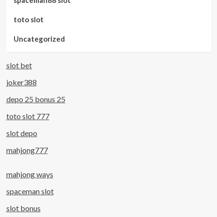
toto slot
Uncategorized
slot bet
joker388
depo 25 bonus 25
toto slot 777
slot depo
mahjong777
mahjong ways
spaceman slot
slot bonus