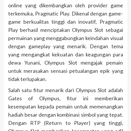
online yang dikembangkan oleh provider game
terkemuka, Pragmatic Play. Dikenal dengan game-
game berkualitas tinggi dan inovatif, Pragmatic
Play berhasil menciptakan Olympus Slot sebagai
permainan yang menggabungkan keindahan visual
dengan gameplay yang menarik. Dengan tema
yang mengangkat kekuatan dan keagungan para
dewa Yunani, Olympus Slot mengajak pemain
untuk merasakan sensasi petualangan epik yang
tidak terlupakan.
Salah satu fitur menarik dari Olympus Slot adalah
Gates of Olympus, fitur ini memberikan
kesempatan kepada pemain untuk memenangkan
hadiah besar dengan kombinasi simbol yang tepat.
Dengan RTP (Return to Player) yang tinggi,
Olympus Slot memberikan kesempatan yang adil