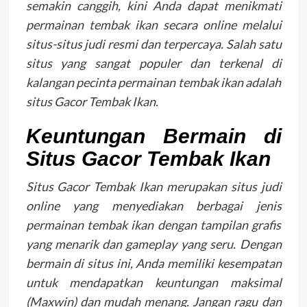
semakin canggih, kini Anda dapat menikmati
permainan tembak ikan secara online melalui
situs-situs judi resmi dan terpercaya. Salah satu
situs yang sangat populer dan terkenal di
kalangan pecinta permainan tembak ikan adalah
situs Gacor Tembak Ikan.
Keuntungan Bermain di
Situs Gacor Tembak Ikan
Situs Gacor Tembak Ikan merupakan situs judi
online yang menyediakan berbagai jenis
permainan tembak ikan dengan tampilan grafis
yang menarik dan gameplay yang seru. Dengan
bermain di situs ini, Anda memiliki kesempatan
untuk mendapatkan keuntungan maksimal
(Maxwin) dan mudah menang. Jangan ragu dan