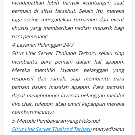
mendapatkan lebih banyak keuntungan saat
bermain di situs tersebut. Selain itu, mereka
juga sering mengadakan turnamen dan event
khusus yang memberikan hadiah menarik bagi
para pemenang.
4. Layanan Pelanggan 24/7
Situs Link Server Thailand Terbaru selalu siap
membantu para pemain dalam hal apapun.
Mereka memiliki layanan pelanggan yang
responsif dan ramah, siap membantu para
pemain dalam masalah apapun. Para pemain
dapat menghubungi layanan pelanggan melalui
live chat, telepon, atau email kapanpun mereka
membutuhkannya.
5. Metode Pembayaran yang Fleksibel
Situs Link Server Thailand Terbaru
menyediakan