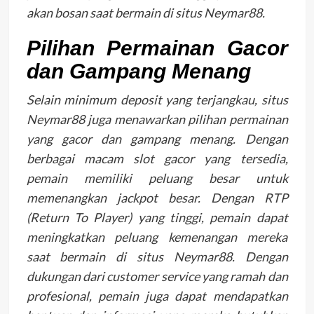
akan bosan saat bermain di situs Neymar88.
Pilihan Permainan Gacor
dan Gampang Menang
Selain minimum deposit yang terjangkau, situs
Neymar88 juga menawarkan pilihan permainan
yang gacor dan gampang menang. Dengan
berbagai macam slot gacor yang tersedia,
pemain memiliki peluang besar untuk
memenangkan jackpot besar. Dengan RTP
(Return To Player) yang tinggi, pemain dapat
meningkatkan peluang kemenangan mereka
saat bermain di situs Neymar88. Dengan
dukungan dari customer service yang ramah dan
profesional, pemain juga dapat mendapatkan