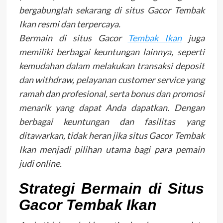
bergabunglah sekarang di situs Gacor Tembak
Ikan resmi dan terpercaya.
Bermain di situs Gacor
Tembak Ikan
juga
memiliki berbagai keuntungan lainnya, seperti
kemudahan dalam melakukan transaksi deposit
dan withdraw, pelayanan customer service yang
ramah dan profesional, serta bonus dan promosi
menarik yang dapat Anda dapatkan. Dengan
berbagai keuntungan dan fasilitas yang
ditawarkan, tidak heran jika situs Gacor Tembak
Ikan menjadi pilihan utama bagi para pemain
judi online.
Strategi Bermain di Situs
Gacor Tembak Ikan