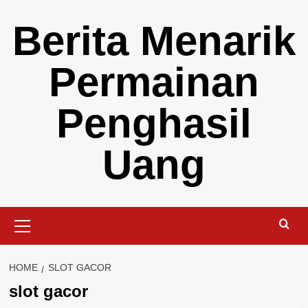
Skip
Berita Menarik
to
content
Permainan
Penghasil
Uang
Primary
Menu
HOME
SLOT GACOR
slot gacor