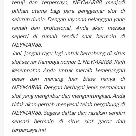
teruji dan terpercaya, NEYMAR88 menjadi
pilihan utama bagi para penggemar slot di
seluruh dunia. Dengan layanan pelanggan yang
ramah dan profesional, Anda akan merasa
seperti di rumah sendiri saat bermain di
NEYMAR88.
Jadi, jangan ragu lagi untuk bergabung di situs
slot server Kamboja nomor 1, NEYMAR88. Raih
kesempatan Anda untuk meraih kemenangan
besar dan menang luar biasa hanya di
NEYMAR88. Dengan berbagai jenis permainan
slot yang menghibur dan menguntungkan, Anda
tidak akan pernah menyesal telah bergabung di
NEYMAR88. Segera daftar dan rasakan sendiri
sensasi bermain di situs slot gacor dan
terpercaya ini!