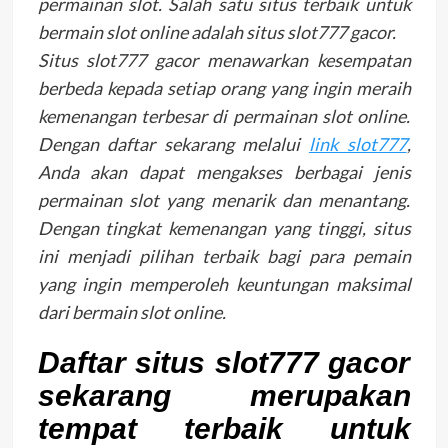
permainan slot. Salah satu situs terbaik untuk
bermain slot online adalah situs slot777 gacor.
Situs slot777 gacor menawarkan kesempatan
berbeda kepada setiap orang yang ingin meraih
kemenangan terbesar di permainan slot online.
Dengan daftar sekarang melalui
link slot777
,
Anda akan dapat mengakses berbagai jenis
permainan slot yang menarik dan menantang.
Dengan tingkat kemenangan yang tinggi, situs
ini menjadi pilihan terbaik bagi para pemain
yang ingin memperoleh keuntungan maksimal
dari bermain slot online.
Daftar situs slot777 gacor
sekarang merupakan
tempat terbaik untuk