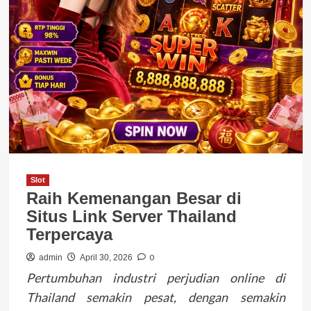
Slot
Raih Kemenangan Besar di
Situs Link Server Thailand
Terpercaya
0
admin
April 30, 2026
Pertumbuhan industri perjudian online di
Thailand semakin pesat, dengan semakin