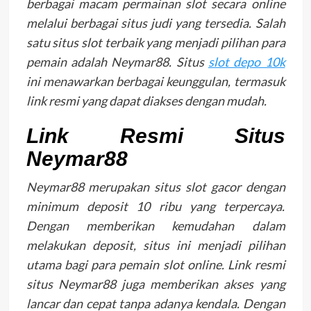
berbagai macam permainan slot secara online
melalui berbagai situs judi yang tersedia. Salah
satu situs slot terbaik yang menjadi pilihan para
pemain adalah Neymar88. Situs
slot depo 10k
ini menawarkan berbagai keunggulan, termasuk
link resmi yang dapat diakses dengan mudah.
Link Resmi Situs
Neymar88
Neymar88 merupakan situs slot gacor dengan
minimum deposit 10 ribu yang terpercaya.
Dengan memberikan kemudahan dalam
melakukan deposit, situs ini menjadi pilihan
utama bagi para pemain slot online. Link resmi
situs Neymar88 juga memberikan akses yang
lancar dan cepat tanpa adanya kendala. Dengan