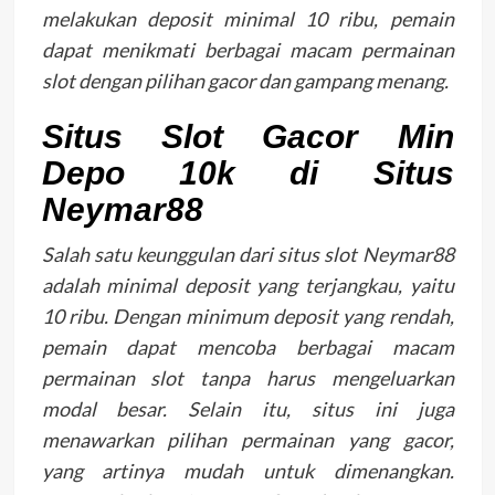
melakukan deposit minimal 10 ribu, pemain
dapat menikmati berbagai macam permainan
slot dengan pilihan gacor dan gampang menang.
Situs Slot Gacor Min
Depo 10k di Situs
Neymar88
Salah satu keunggulan dari situs slot Neymar88
adalah minimal deposit yang terjangkau, yaitu
10 ribu. Dengan minimum deposit yang rendah,
pemain dapat mencoba berbagai macam
permainan slot tanpa harus mengeluarkan
modal besar. Selain itu, situs ini juga
menawarkan pilihan permainan yang gacor,
yang artinya mudah untuk dimenangkan.