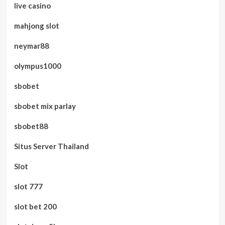
live casino
mahjong slot
neymar88
olympus1000
sbobet
sbobet mix parlay
sbobet88
Situs Server Thailand
Slot
slot 777
slot bet 200