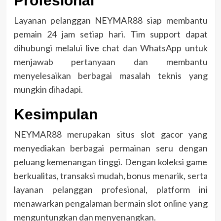
Profesional
Layanan pelanggan NEYMAR88 siap membantu
pemain 24 jam setiap hari. Tim support dapat
dihubungi melalui live chat dan WhatsApp untuk
menjawab pertanyaan dan membantu
menyelesaikan berbagai masalah teknis yang
mungkin dihadapi.
Kesimpulan
NEYMAR88 merupakan situs slot gacor yang
menyediakan berbagai permainan seru dengan
peluang kemenangan tinggi. Dengan koleksi game
berkualitas, transaksi mudah, bonus menarik, serta
layanan pelanggan profesional, platform ini
menawarkan pengalaman bermain slot online yang
menguntungkan dan menyenangkan.