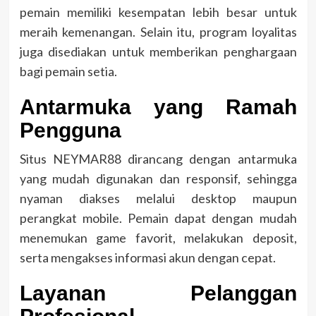
pemain memiliki kesempatan lebih besar untuk
meraih kemenangan. Selain itu, program loyalitas
juga disediakan untuk memberikan penghargaan
bagi pemain setia.
Antarmuka yang Ramah
Pengguna
Situs NEYMAR88 dirancang dengan antarmuka
yang mudah digunakan dan responsif, sehingga
nyaman diakses melalui desktop maupun
perangkat mobile. Pemain dapat dengan mudah
menemukan game favorit, melakukan deposit,
serta mengakses informasi akun dengan cepat.
Layanan Pelanggan