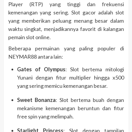
Player (RTP) yang tinggi dan frekuensi
kemenangan yang sering. Slot gacor adalah slot
yang memberikan peluang menang besar dalam
waktu singkat, menjadikannya favorit di kalangan
pemain slot online.
Beberapa permainan yang paling populer di
NEYMAR88 antara lain:
Gates of Olympus
: Slot bertema mitologi
Yunani dengan fitur multiplier hingga x500
yang sering memicu kemenangan besar.
Sweet Bonanza
: Slot bertema buah dengan
mekanisme kemenangan beruntun dan fitur
free spin yang melimpah.
Starlight Princess
: Slot dengan tampilan