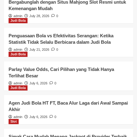
Bergabunglah dengan Situs Mahjong Slot Resmi untuk
Kemenangan Mudah
admin
July 28, 2026
0
Judi Bola
Penguasaan Bola vs Efektivitas Serangan: Ketika
Statistik Tidak Selalu Berbicara dalam Judi Bola
admin
July 21, 2026
0
Judi Bola
Parlay Value Odds, Cari Pilihan yang Tidak Hanya
Terlihat Besar
admin
July 6, 2026
0
Judi Bola
Agen Judi Bola HT FT, Baca Alur Laga dari Awal Sampai
Akhir
admin
July 6, 2026
0
Slot
Simak Cara Mudah Menang Jackpot di Provider Terbaik