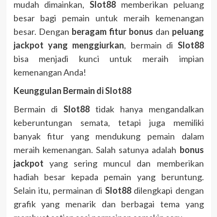
mudah dimainkan,
Slot88
memberikan peluang
besar bagi pemain untuk meraih kemenangan
besar. Dengan
beragam fitur bonus
dan
peluang
jackpot yang menggiurkan
, bermain di
Slot88
bisa menjadi kunci untuk meraih impian
kemenangan Anda!
Keunggulan Bermain di Slot88
Bermain di
Slot88
tidak hanya mengandalkan
keberuntungan semata, tetapi juga memiliki
banyak fitur yang mendukung pemain dalam
meraih kemenangan. Salah satunya adalah
bonus
jackpot
yang sering muncul dan memberikan
hadiah besar kepada pemain yang beruntung.
Selain itu, permainan di
Slot88
dilengkapi dengan
grafik yang menarik dan berbagai tema yang