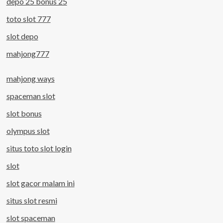
depo 25 bonus 25
toto slot 777
slot depo
mahjong777
mahjong ways
spaceman slot
slot bonus
olympus slot
situs toto slot login
slot
slot gacor malam ini
situs slot resmi
slot spaceman