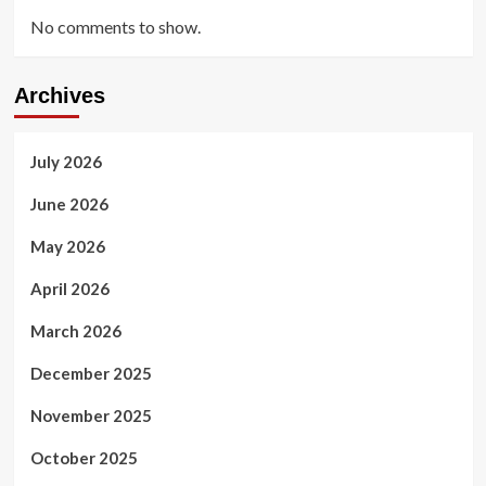
No comments to show.
Archives
July 2026
June 2026
May 2026
April 2026
March 2026
December 2025
November 2025
October 2025