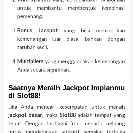
untuk membantu membentuk kombinasi
pemenang.
Bonus Jackpot
yang bisa memberikan
kemenangan luar biasa, bahkan dengan
taruhan kecil.
Multipliers
yang menggandakan kemenangan
Anda secara signifikan.
Saatnya Meraih Jackpot Impianmu
di Slot88!
Jika Anda mencari kesempatan untuk meraih
jackpot besar
, maka
Slot88
adalah tempat yang
tepat. Dengan berbagai fitur menarik, peluang
untuk mendapatkan
jackpot
semakin terbuka