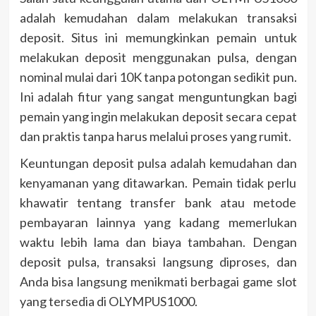
adalah kemudahan dalam melakukan transaksi
deposit. Situs ini memungkinkan pemain untuk
melakukan deposit menggunakan pulsa, dengan
nominal mulai dari 10K tanpa potongan sedikit pun.
Ini adalah fitur yang sangat menguntungkan bagi
pemain yang ingin melakukan deposit secara cepat
dan praktis tanpa harus melalui proses yang rumit.
Keuntungan deposit pulsa adalah kemudahan dan
kenyamanan yang ditawarkan. Pemain tidak perlu
khawatir tentang transfer bank atau metode
pembayaran lainnya yang kadang memerlukan
waktu lebih lama dan biaya tambahan. Dengan
deposit pulsa, transaksi langsung diproses, dan
Anda bisa langsung menikmati berbagai game slot
yang tersedia di OLYMPUS1000.