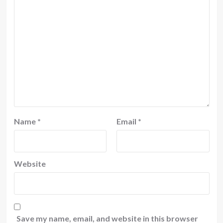
Name
*
Email
*
Website
Save my name, email, and website in this browser