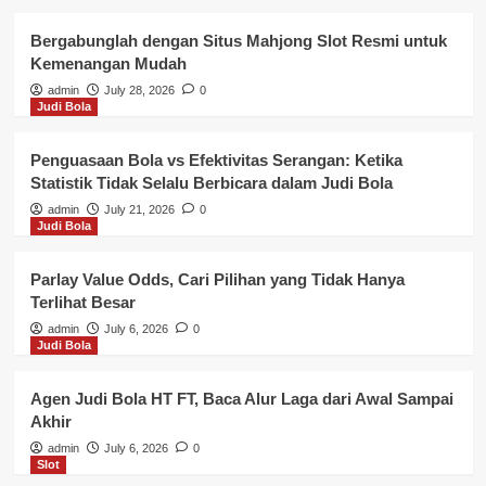
Bergabunglah dengan Situs Mahjong Slot Resmi untuk
Kemenangan Mudah
admin
July 28, 2026
0
Judi Bola
Penguasaan Bola vs Efektivitas Serangan: Ketika
Statistik Tidak Selalu Berbicara dalam Judi Bola
admin
July 21, 2026
0
Judi Bola
Parlay Value Odds, Cari Pilihan yang Tidak Hanya
Terlihat Besar
admin
July 6, 2026
0
Judi Bola
Agen Judi Bola HT FT, Baca Alur Laga dari Awal Sampai
Akhir
admin
July 6, 2026
0
Slot