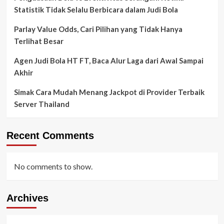
Statistik Tidak Selalu Berbicara dalam Judi Bola
Parlay Value Odds, Cari Pilihan yang Tidak Hanya
Terlihat Besar
Agen Judi Bola HT FT, Baca Alur Laga dari Awal Sampai
Akhir
Simak Cara Mudah Menang Jackpot di Provider Terbaik
Server Thailand
Recent Comments
No comments to show.
Archives