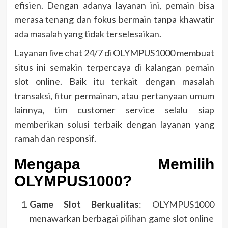
efisien. Dengan adanya layanan ini, pemain bisa
merasa tenang dan fokus bermain tanpa khawatir
ada masalah yang tidak terselesaikan.
Layanan live chat 24/7 di OLYMPUS1000 membuat
situs ini semakin terpercaya di kalangan pemain
slot online. Baik itu terkait dengan masalah
transaksi, fitur permainan, atau pertanyaan umum
lainnya, tim customer service selalu siap
memberikan solusi terbaik dengan layanan yang
ramah dan responsif.
Mengapa Memilih
OLYMPUS1000?
Game Slot Berkualitas
: OLYMPUS1000
menawarkan berbagai pilihan game slot online