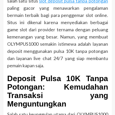
salah satu situs
slot deposit pulsa tanpa potongan
paling gacor yang menawarkan pengalaman
bermain terbaik bagi para penggemar slot online.
Situs ini dikenal karena menyediakan berbagai
game slot dari provider ternama dengan peluang
kemenangan yang besar. Namun, yang membuat
OLYMPUS1000 semakin istimewa adalah layanan
deposit menggunakan pulsa 10K tanpa potongan
dan layanan live chat 24/7 yang siap membantu
pemain kapan saja.
Deposit Pulsa 10K Tanpa
Potongan: Kemudahan
Transaksi yang
Menguntungkan
Salah satu keunggulan utama dari OLYMPUS1000