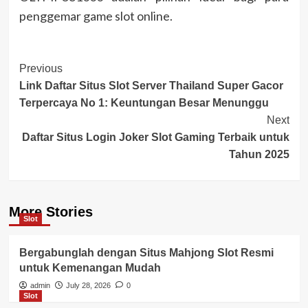
penggemar game slot online.
Post
Previous
Link Daftar Situs Slot Server Thailand Super Gacor
Navigation
Terpercaya No 1: Keuntungan Besar Menunggu
Next
Daftar Situs Login Joker Slot Gaming Terbaik untuk
Tahun 2025
More Stories
Slot
Bergabunglah dengan Situs Mahjong Slot Resmi
untuk Kemenangan Mudah
admin
July 28, 2026
0
Slot