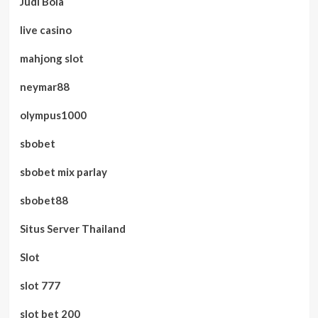
Judi Bola
live casino
mahjong slot
neymar88
olympus1000
sbobet
sbobet mix parlay
sbobet88
Situs Server Thailand
Slot
slot 777
slot bet 200