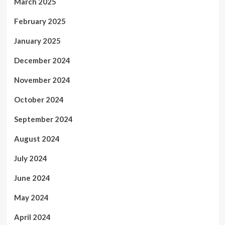
March 2025
February 2025
January 2025
December 2024
November 2024
October 2024
September 2024
August 2024
July 2024
June 2024
May 2024
April 2024