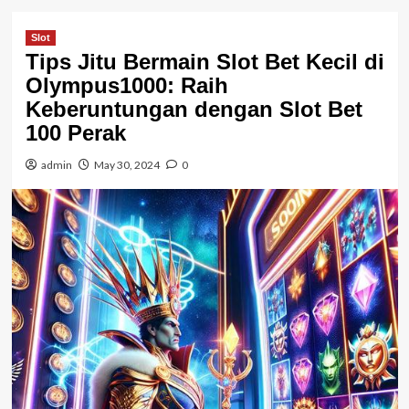
Slot
Tips Jitu Bermain Slot Bet Kecil di
Olympus1000: Raih
Keberuntungan dengan Slot Bet
100 Perak
admin
May 30, 2024
0