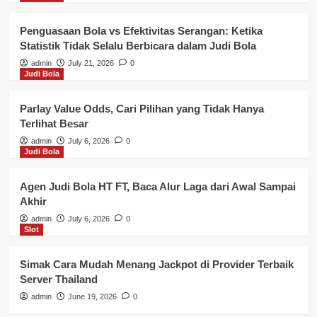
Penguasaan Bola vs Efektivitas Serangan: Ketika
Statistik Tidak Selalu Berbicara dalam Judi Bola
admin
July 21, 2026
0
Judi Bola
Parlay Value Odds, Cari Pilihan yang Tidak Hanya
Terlihat Besar
admin
July 6, 2026
0
Judi Bola
Agen Judi Bola HT FT, Baca Alur Laga dari Awal Sampai
Akhir
admin
July 6, 2026
0
Slot
Simak Cara Mudah Menang Jackpot di Provider Terbaik
Server Thailand
admin
June 19, 2026
0