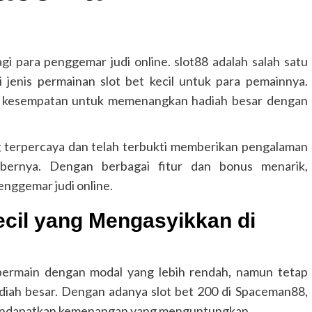
bagi para penggemar judi online. slot88 adalah salah satu
 jenis permainan slot bet kecil untuk para pemainnya.
i kesempatan untuk memenangkan hadiah besar dengan
g terpercaya dan telah terbukti memberikan pengalaman
ernya. Dengan berbagai fitur dan bonus menarik,
enggemar judi online.
Kecil yang Mengasyikkan di
bermain dengan modal yang lebih rendah, namun tetap
iah besar. Dengan adanya slot bet 200 di Spaceman88,
endapatkan kemenangan yang menguntungkan.