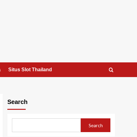
a
Situs Slot Thailand
Search
Search