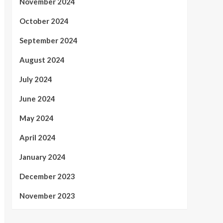
November 2024
October 2024
September 2024
August 2024
July 2024
June 2024
May 2024
April 2024
January 2024
December 2023
November 2023