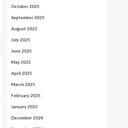
October 2025
September 2025
August 2025
July 2025
June 2025
May 2025
April 2025
March 2025
February 2025
January 2025
December 2024