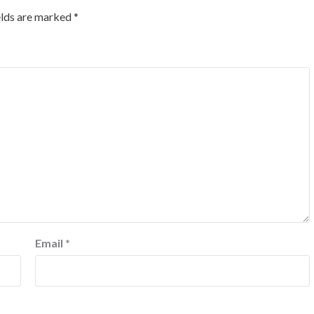
elds are marked
*
Email
*