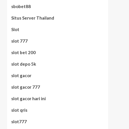
sbobet88
Situs Server Thailand
Slot
slot 777
slot bet 200
slot depo 5k
slot gacor
slot gacor 777
slot gacor hari ini
slot qris
slot777