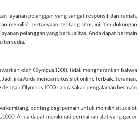
an layanan pelanggan yang sangat responsif dan ramah.
au memiliki pertanyaan tentang situs ini, tim dukungan
ayanan pelanggan yang berkualitas, Anda dapat bermain
 tersedia.
tawarkan oleh Olympus1000, tidak mengherankan bahwa
 Jadi, jika Anda mencari situs slot online terbaik, teraman,
ung dengan Olympus1000 dan rasakan pengalaman bermain
berkembang, penting bagi pemain untuk memilih situs slot
s1000, Anda dapat menikmati permainan slot yang gacor