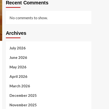
Recent Comments
No comments to show.
Archives
July 2026
June 2026
May 2026
April 2026
March 2026
December 2025
November 2025