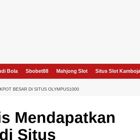
udi Bola
Sbobet88
Mahjong Slot
Situs Slot Kamboj
KPOT BESAR DI SITUS OLYMPUS1000
is Mendapatkan
di Situs