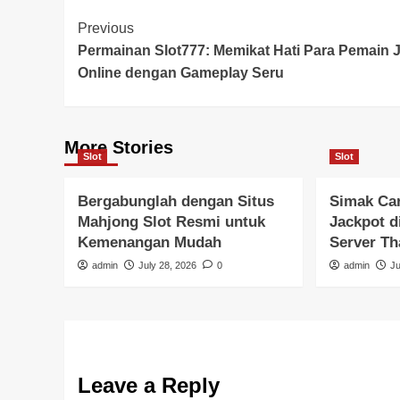
Post
Previous
Permainan Slot777: Memikat Hati Para Pemain 
Navigation
Online dengan Gameplay Seru
More Stories
Slot
Slot
Bergabunglah dengan Situs
Simak Ca
Mahjong Slot Resmi untuk
Jackpot d
Kemenangan Mudah
Server Th
admin
July 28, 2026
0
admin
J
Leave a Reply