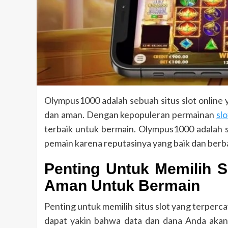
Olympus1000 adalah sebuah situs slot online
dan aman. Dengan kepopuleran permainan
sl
terbaik untuk bermain. Olympus1000 adalah s
pemain karena reputasinya yang baik dan berba
Penting Untuk Memilih S
Aman Untuk Bermain
Penting untuk memilih situs slot yang terpe
dapat yakin bahwa data dan dana Anda akan 