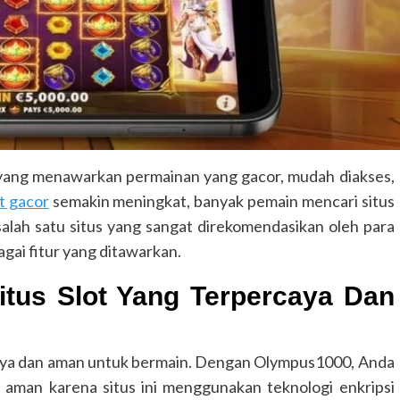
 yang menawarkan permainan yang gacor, mudah diakses,
ot gacor
semakin meningkat, banyak pemain mencari situs
alah satu situs yang sangat direkomendasikan oleh para
gai fitur yang ditawarkan.
itus Slot Yang Terpercaya Dan
rcaya dan aman untuk bermain. Dengan Olympus1000, Anda
aman karena situs ini menggunakan teknologi enkripsi