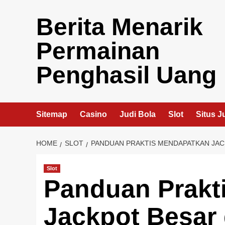
Skip
to
Berita Menarik
content
Permainan
Penghasil Uang
Sitemap
Casino
Judi Bola
Slot
Situs J
HOME
SLOT
PANDUAN PRAKTIS MENDAPATKAN JAC
Slot
Panduan Prakt
Jackpot Besar 