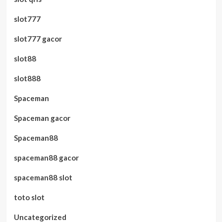
slot777
slot777 gacor
slot88
slot888
Spaceman
Spaceman gacor
Spaceman88
spaceman88 gacor
spaceman88 slot
toto slot
Uncategorized