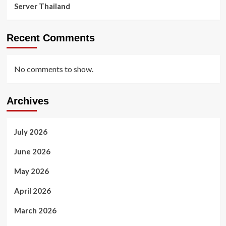
Server Thailand
Recent Comments
No comments to show.
Archives
July 2026
June 2026
May 2026
April 2026
March 2026