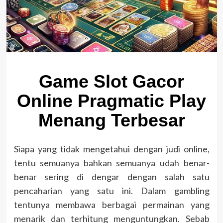
Game Slot Gacor
Online Pragmatic Play
Menang Terbesar
Siapa yang tidak mengetahui dengan judi online,
tentu semuanya bahkan semuanya udah benar-
benar sering di dengar dengan salah satu
pencaharian yang satu ini. Dalam gambling
tentunya membawa berbagai permainan yang
menarik dan terhitung menguntungkan. Sebab