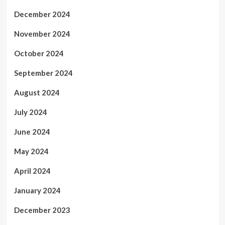
December 2024
November 2024
October 2024
September 2024
August 2024
July 2024
June 2024
May 2024
April 2024
January 2024
December 2023