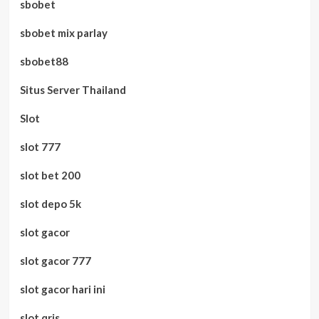
sbobet
sbobet mix parlay
sbobet88
Situs Server Thailand
Slot
slot 777
slot bet 200
slot depo 5k
slot gacor
slot gacor 777
slot gacor hari ini
slot qris