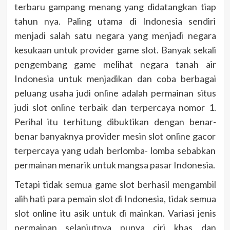
terbaru gampang menang yang didatangkan tiap
tahun nya. Paling utama di Indonesia sendiri
menjadi salah satu negara yang menjadi negara
kesukaan untuk provider game slot. Banyak sekali
pengembang game melihat negara tanah air
Indonesia untuk menjadikan dan coba berbagai
peluang usaha judi online adalah permainan situs
judi slot online terbaik dan terpercaya nomor 1.
Perihal itu terhitung dibuktikan dengan benar-
benar banyaknya provider mesin slot online gacor
terpercaya yang udah berlomba- lomba sebabkan
permainan menarik untuk mangsa pasar Indonesia.
Tetapi tidak semua game slot berhasil mengambil
alih hati para pemain slot di Indonesia, tidak semua
slot online itu asik untuk di mainkan. Variasi jenis
permainan selanjutnya punya ciri khas dan