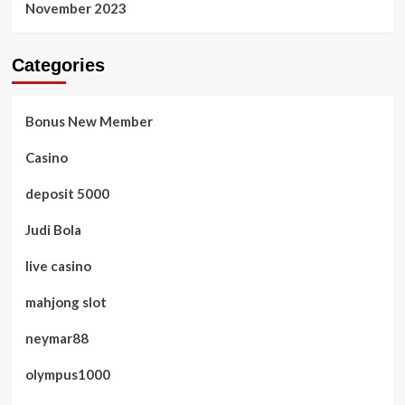
November 2023
Categories
Bonus New Member
Casino
deposit 5000
Judi Bola
live casino
mahjong slot
neymar88
olympus1000