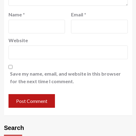
Name
*
Email
*
Website
Save my name, email, and website in this browser
for the next time I comment.
Search