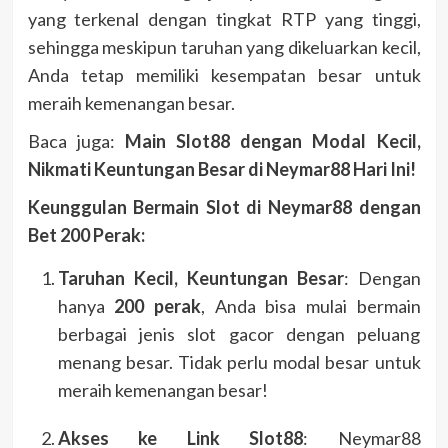
yang terkenal dengan tingkat RTP yang tinggi,
sehingga meskipun taruhan yang dikeluarkan kecil,
Anda tetap memiliki kesempatan besar untuk
meraih kemenangan besar.
Baca juga:
Main Slot88 dengan Modal Kecil,
Nikmati Keuntungan Besar di Neymar88 Hari Ini!
Keunggulan Bermain Slot di Neymar88 dengan
Bet 200 Perak:
Taruhan Kecil, Keuntungan Besar
: Dengan
hanya
200 perak
, Anda bisa mulai bermain
berbagai jenis slot gacor dengan peluang
menang besar. Tidak perlu modal besar untuk
meraih kemenangan besar!
Akses ke Link Slot88
: Neymar88