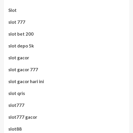
Slot
slot 777
slot bet 200
slot depo 5k
slot gacor
slot gacor 777
slot gacor hari ini
slot qris
slot777
slot777 gacor
slot88