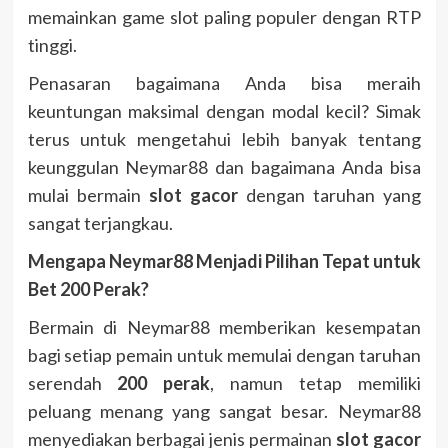
memainkan game slot paling populer dengan RTP
tinggi.
Penasaran bagaimana Anda bisa meraih
keuntungan maksimal dengan modal kecil? Simak
terus untuk mengetahui lebih banyak tentang
keunggulan Neymar88 dan bagaimana Anda bisa
mulai bermain
slot gacor
dengan taruhan yang
sangat terjangkau.
Mengapa Neymar88 Menjadi Pilihan Tepat untuk
Bet 200 Perak?
Bermain di Neymar88 memberikan kesempatan
bagi setiap pemain untuk memulai dengan taruhan
serendah
200 perak
, namun tetap memiliki
peluang menang yang sangat besar. Neymar88
menyediakan berbagai jenis permainan
slot gacor