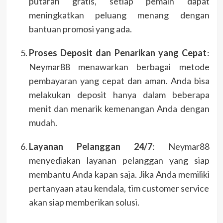
putaran gratis, setiap pemain dapat
meningkatkan peluang menang dengan
bantuan promosi yang ada.
Proses Deposit dan Penarikan yang Cepat
:
Neymar88 menawarkan berbagai metode
pembayaran yang cepat dan aman. Anda bisa
melakukan deposit hanya dalam beberapa
menit dan menarik kemenangan Anda dengan
mudah.
Layanan Pelanggan 24/7
: Neymar88
menyediakan layanan pelanggan yang siap
membantu Anda kapan saja. Jika Anda memiliki
pertanyaan atau kendala, tim customer service
akan siap memberikan solusi.