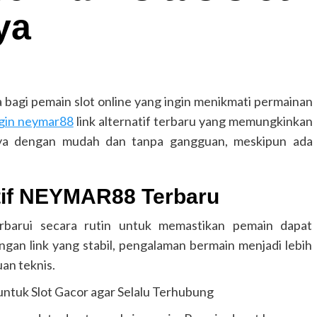
ya
 bagi pemain slot online yang ingin menikmati permainan
ogin neymar88
link alternatif terbaru yang memungkinkan
aya dengan mudah dan tanpa gangguan, meskipun ada
tif NEYMAR88 Terbaru
perbarui secara rutin untuk memastikan pemain dapat
an link yang stabil, pengalaman bermain menjadi lebih
an teknis.
untuk Slot Gacor agar Selalu Terhubung