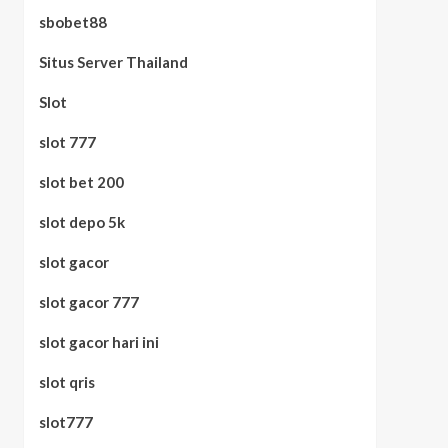
sbobet88
Situs Server Thailand
Slot
slot 777
slot bet 200
slot depo 5k
slot gacor
slot gacor 777
slot gacor hari ini
slot qris
slot777