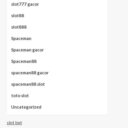
slot777 gacor
slot88
slot888
Spaceman
Spaceman gacor
Spaceman88
spaceman88 gacor
spaceman88 slot
toto slot
Uncategorized
slot bet