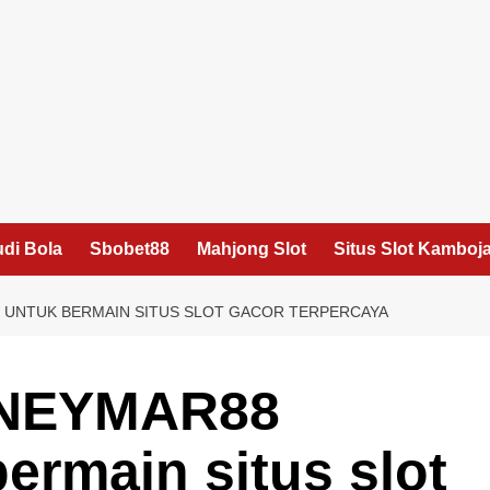
udi Bola
Sbobet88
Mahjong Slot
Situs Slot Kamboj
U UNTUK BERMAIN SITUS SLOT GACOR TERPERCAYA
f NEYMAR88
ermain situs slot