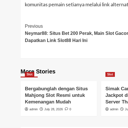
komunitas pemain setianya melalui link alternat
Post
Previous
Neymar88: Situs Bet 200 Perak, Main Slot Gacor
Navigation
Dapatkan Link Slot88 Hari Ini
More Stories
Slot
Slot
Bergabunglah dengan Situs
Simak Ca
Mahjong Slot Resmi untuk
Jackpot d
Kemenangan Mudah
Server Th
admin
July 28, 2026
0
admin
J