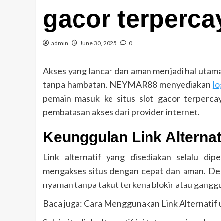
gacor terperca
admin
June 30, 2025
0
Akses yang lancar dan aman menjadi hal utama
tanpa hambatan. NEYMAR88 menyediakan
l
pemain masuk ke situs slot gacor terperc
pembatasan akses dari provider internet.
Keunggulan Link Alterna
Link alternatif yang disediakan selalu di
mengakses situs dengan cepat dan aman. Deng
nyaman tanpa takut terkena blokir atau ganggu
Baca juga: Cara Menggunakan Link Alternatif 