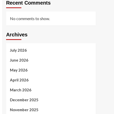
Recent Comments
No comments to show.
Archives
July 2026
June 2026
May 2026
April 2026
March 2026
December 2025
November 2025