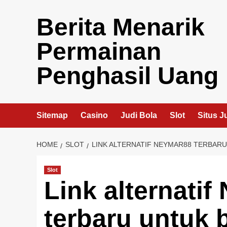
Skip
to
Berita Menarik
content
Permainan
Penghasil Uang
Sitemap
Casino
Judi Bola
Slot
Situs J
HOME
SLOT
LINK ALTERNATIF NEYMAR88 TERBAR
Slot
Link alternati
terbaru untuk b