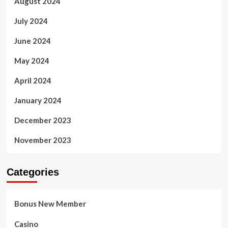
August 2024
July 2024
June 2024
May 2024
April 2024
January 2024
December 2023
November 2023
Categories
Bonus New Member
Casino