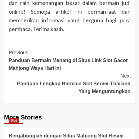
dan raih kemenangan besar dalam bermain judi
online! Semoga artikel ini bermanfaat dan
memberikan informasi yang berguna bagi para
pembaca. Terima kasih.
Post
Previous
Panduan Bermain Menang di Situs Link Slot Gacor
Navigation
Mahjong Ways Hari Ini
Next
Panduan Lengkap Bermain Slot Server Thailand
Yang Menguntungkan
More Stories
Slot
Bergabunglah dengan Situs Mahjong Slot Resmi