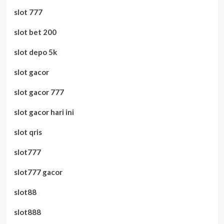
slot 777
slot bet 200
slot depo 5k
slot gacor
slot gacor 777
slot gacor hari ini
slot qris
slot777
slot777 gacor
slot88
slot888