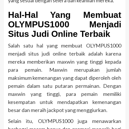
yang sesuai dengan selera dan keahlian mereka.
Hal-Hal Yang Membuat
OLYMPUS1000 Menjadi
Situs Judi Online Terbaik
Salah satu hal yang membuat OLYMPUS1000
menjadi situs judi online terbaik adalah karena
mereka memberikan maxwin yang tinggi kepada
para pemain. Maxwin merupakan jumlah
maksimum kemenangan yang dapat diperoleh oleh
pemain dalam satu putaran permainan. Dengan
maxwin yang tinggi, para pemain memiliki
kesempatan untuk mendapatkan kemenangan
besar dan meraih jackpot yang menggiurkan.
Selain itu, OLYMPUS1000 juga menawarkan
berbagai macam bonus dan promosi menarik bagi