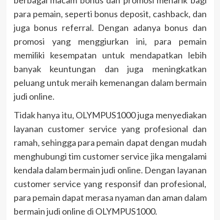
para pemain, seperti bonus deposit, cashback, dan
juga bonus referral. Dengan adanya bonus dan
promosi yang menggiurkan ini, para pemain
memiliki kesempatan untuk mendapatkan lebih
banyak keuntungan dan juga meningkatkan
peluang untuk meraih kemenangan dalam bermain
judi online.
Tidak hanya itu, OLYMPUS1000 juga menyediakan
layanan customer service yang profesional dan
ramah, sehingga para pemain dapat dengan mudah
menghubungi tim customer service jika mengalami
kendala dalam bermain judi online. Dengan layanan
customer service yang responsif dan profesional,
para pemain dapat merasa nyaman dan aman dalam
bermain judi online di OLYMPUS1000.