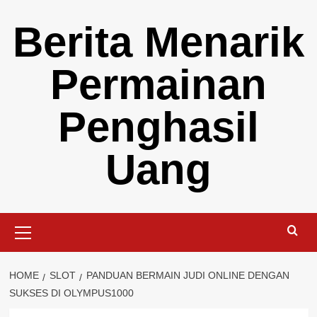
Skip
Berita Menarik
to
content
Permainan
Penghasil
Uang
Primary
Menu
HOME
SLOT
PANDUAN BERMAIN JUDI ONLINE DENGAN
SUKSES DI OLYMPUS1000