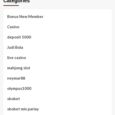
Categories
Bonus New Member
Casino
deposit 5000
Judi Bola
live casino
mahjong slot
neymar88
olympus1000
sbobet
sbobet mix parlay