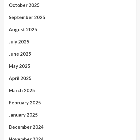
October 2025
September 2025
August 2025
July 2025
June 2025
May 2025
April 2025
March 2025
February 2025
January 2025
December 2024
November 2024