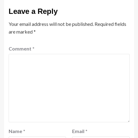
Leave a Reply
Your email address will not be published.
Required fields
are marked
*
Comment
*
Name
*
Email
*