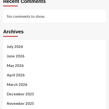
Recent Comments
No comments to show.
Archives
July 2026
June 2026
May 2026
April 2026
March 2026
December 2025
November 2025