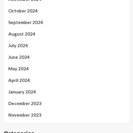
October 2024
September 2024
August 2024
July 2024
June 2024
May 2024
April 2024
January 2024
December 2023
November 2023