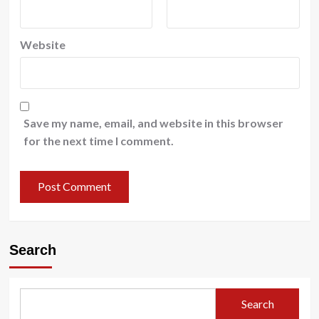
Website
Save my name, email, and website in this browser
for the next time I comment.
Search
Search