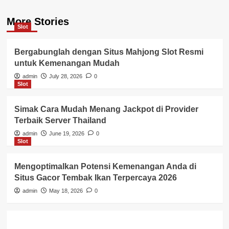
More Stories
Slot
Bergabunglah dengan Situs Mahjong Slot Resmi
untuk Kemenangan Mudah
admin
July 28, 2026
0
Slot
Simak Cara Mudah Menang Jackpot di Provider
Terbaik Server Thailand
admin
June 19, 2026
0
Slot
Mengoptimalkan Potensi Kemenangan Anda di
Situs Gacor Tembak Ikan Terpercaya 2026
admin
May 18, 2026
0