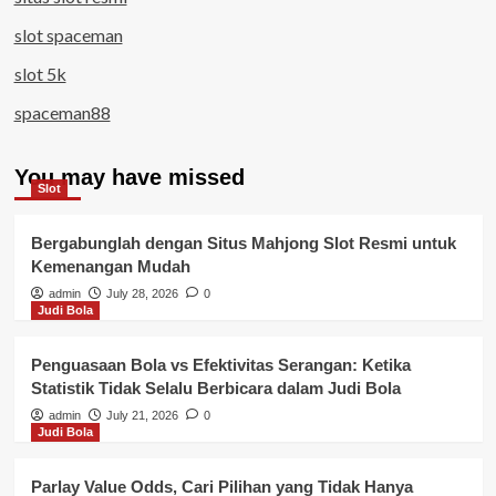
slot spaceman
slot 5k
spaceman88
You may have missed
Slot
Bergabunglah dengan Situs Mahjong Slot Resmi untuk
Kemenangan Mudah
admin
July 28, 2026
0
Judi Bola
Penguasaan Bola vs Efektivitas Serangan: Ketika
Statistik Tidak Selalu Berbicara dalam Judi Bola
admin
July 21, 2026
0
Judi Bola
Parlay Value Odds, Cari Pilihan yang Tidak Hanya