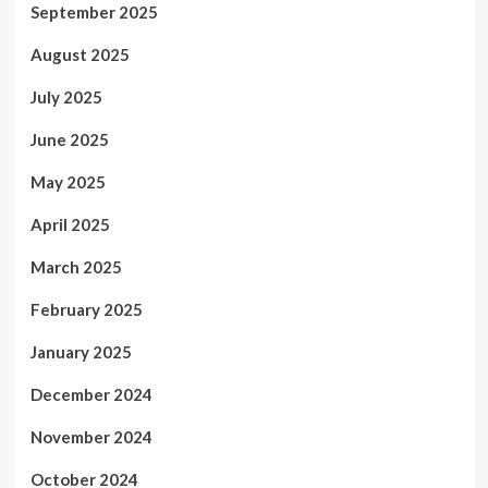
September 2025
August 2025
July 2025
June 2025
May 2025
April 2025
March 2025
February 2025
January 2025
December 2024
November 2024
October 2024