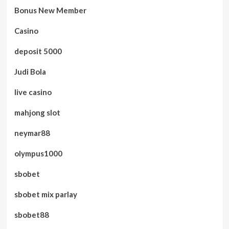
Bonus New Member
Casino
deposit 5000
Judi Bola
live casino
mahjong slot
neymar88
olympus1000
sbobet
sbobet mix parlay
sbobet88