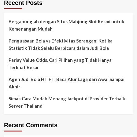
Recent Posts
Bergabunglah dengan Situs Mahjong Slot Resmi untuk
Kemenangan Mudah
Penguasaan Bola vs Efektivitas Serangan: Ketika
Statistik Tidak Selalu Berbicara dalam Judi Bola
Parlay Value Odds, Cari Pilihan yang Tidak Hanya
Terlihat Besar
Agen Judi Bola HT FT, Baca Alur Laga dari Awal Sampai
Akhir
Simak Cara Mudah Menang Jackpot di Provider Terbaik
Server Thailand
Recent Comments