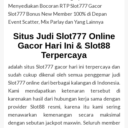
Menyediakan Bocoran RTP Slot777 Gacor
Slot777 Bonus New Member 100% di Depan
Event Scatter, Mix Parlay dan Yang Lainnya
Situs Judi Slot777 Online
Gacor Hari Ini & Slot88
Terpercaya
adalah situs Slot777 gacor hari ini terpercaya dan
sudah cukup dikenal oleh semua penggemar judi
Slot777 online dari berbagai kalangan di Indonesia.
Kami mendapatkan ketenaran tersebut di
karenakan hasil dari hubungan kerja sama dengan
provider Slot88 resmi, karena itu kami sering
menawarkan kemenangan secara maksimal
dengan sebutan jackpot maxwin. Seluruh member