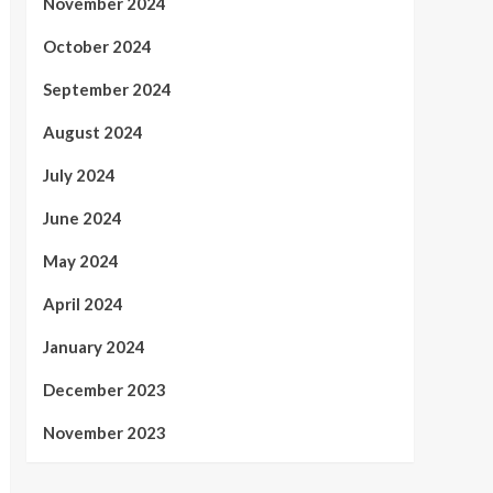
November 2024
October 2024
September 2024
August 2024
July 2024
June 2024
May 2024
April 2024
January 2024
December 2023
November 2023