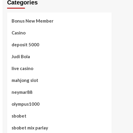
Categories
Bonus New Member
Casino
deposit 5000
Judi Bola
live casino
mahjong slot
neymar88
olympus1000
sbobet
sbobet mix parlay