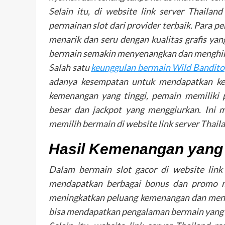
Selain itu, di website link server Thaila
permainan slot dari provider terbaik. Para 
menarik dan seru dengan kualitas grafis ya
bermain semakin menyenangkan dan menghib
Salah satu
keunggulan bermain Wild Bandito
adanya kesempatan untuk mendapatkan ke
kemenangan yang tinggi, pemain memiliki
besar dan jackpot yang menggiurkan. Ini
memilih bermain di website link server Thail
Hasil Kemenangan yang
Dalam bermain slot gacor di website link
mendapatkan berbagai bonus dan promo me
meningkatkan peluang kemenangan dan meng
bisa mendapatkan pengalaman bermain yang 