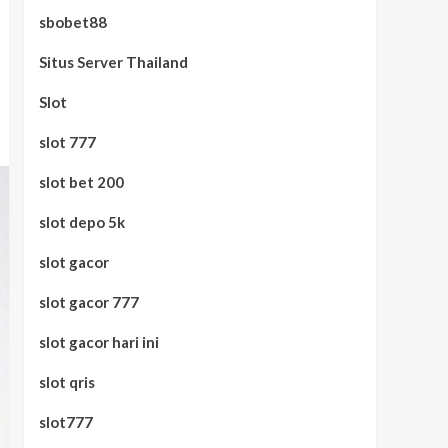
sbobet88
Situs Server Thailand
Slot
slot 777
slot bet 200
slot depo 5k
slot gacor
slot gacor 777
slot gacor hari ini
slot qris
slot777