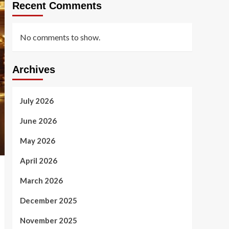
Recent Comments
No comments to show.
Archives
July 2026
June 2026
May 2026
April 2026
March 2026
December 2025
November 2025