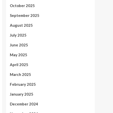
October 2025
September 2025
August 2025
July 2025
June 2025
May 2025
April 2025
March 2025
February 2025
January 2025
December 2024