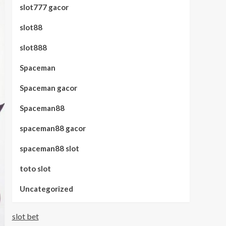
slot777 gacor
slot88
slot888
Spaceman
Spaceman gacor
Spaceman88
spaceman88 gacor
spaceman88 slot
toto slot
Uncategorized
slot bet