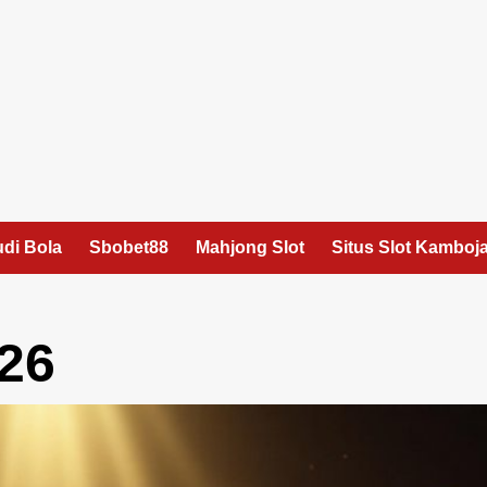
udi Bola
Sbobet88
Mahjong Slot
Situs Slot Kamboj
26