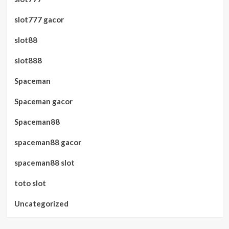
slot777 gacor
slot88
slot888
Spaceman
Spaceman gacor
Spaceman88
spaceman88 gacor
spaceman88 slot
toto slot
Uncategorized