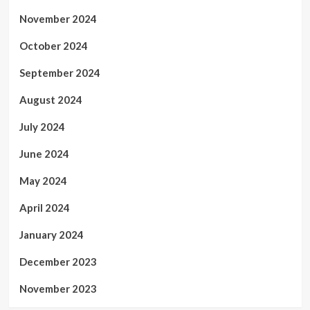
November 2024
October 2024
September 2024
August 2024
July 2024
June 2024
May 2024
April 2024
January 2024
December 2023
November 2023