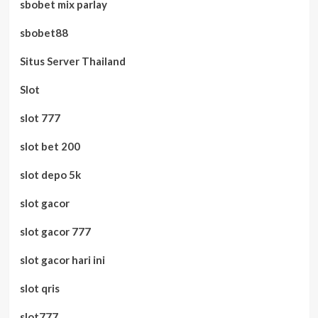
sbobet mix parlay
sbobet88
Situs Server Thailand
Slot
slot 777
slot bet 200
slot depo 5k
slot gacor
slot gacor 777
slot gacor hari ini
slot qris
slot777