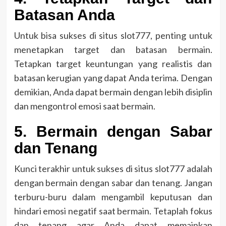
Batasan Anda
Untuk bisa sukses di situs slot777, penting untuk
menetapkan target dan batasan bermain.
Tetapkan target keuntungan yang realistis dan
batasan kerugian yang dapat Anda terima. Dengan
demikian, Anda dapat bermain dengan lebih disiplin
dan mengontrol emosi saat bermain.
5. Bermain dengan Sabar
dan Tenang
Kunci terakhir untuk sukses di situs slot777 adalah
dengan bermain dengan sabar dan tenang. Jangan
terburu-buru dalam mengambil keputusan dan
hindari emosi negatif saat bermain. Tetaplah fokus
dan tenang agar Anda dapat memainkan