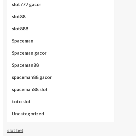
slot777 gacor
slot88
slot888
Spaceman
Spaceman gacor
Spaceman88
spaceman88 gacor
spaceman88 slot
toto slot
Uncategorized
slot bet