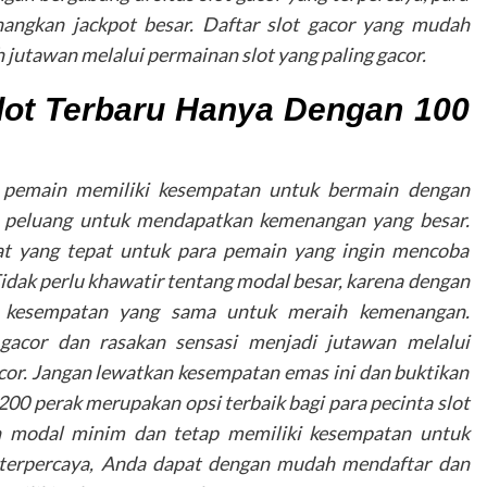
ngkan jackpot besar. Daftar slot gacor yang mudah
h jutawan melalui permainan slot yang paling gacor.
lot Terbaru Hanya Dengan 100
 pemain memiliki kesempatan untuk bermain dengan
i peluang untuk mendapatkan kemenangan yang besar.
at yang tepat untuk para pemain yang ingin mencoba
dak perlu khawatir tentang modal besar, karena dengan
ki kesempatan yang sama untuk meraih kemenangan.
 gacor dan rasakan sensasi menjadi jutawan melalui
cor. Jangan lewatkan kesempatan emas ini dan buktikan
200 perak merupakan opsi terbaik bagi para pecinta slot
 modal minim dan tetap memiliki kesempatan untuk
mi terpercaya, Anda dapat dengan mudah mendaftar dan