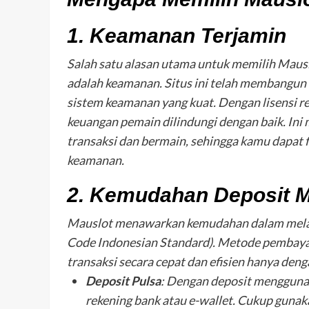
1.
Keamanan Terjamin
Salah satu alasan utama untuk memilih Maus
adalah keamanan. Situs ini telah membangun 
sistem keamanan yang kuat. Dengan lisensi re
keuangan pemain dilindungi dengan baik. In
transaksi dan bermain, sehingga kamu dapat 
keamanan.
2.
Kemudahan Deposit M
Mauslot menawarkan kemudahan dalam melak
Code Indonesian Standard). Metode pembay
transaksi secara cepat dan efisien hanya de
Deposit Pulsa
: Dengan deposit mengguna
rekening bank atau e-wallet. Cukup gunak