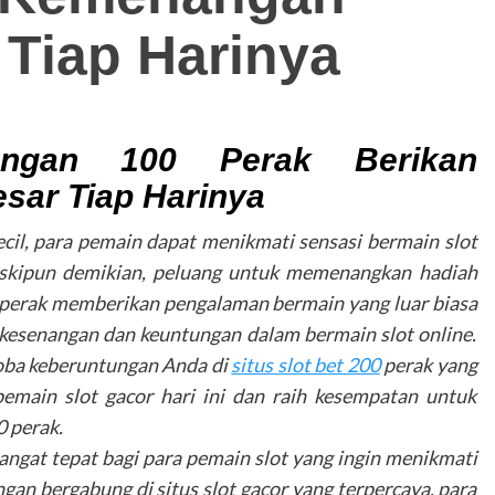
 Tiap Harinya
ngan 100 Perak Berikan
sar Tiap Harinya
ecil, para pemain dapat menikmati sensasi bermain slot
eskipun demikian, peluang untuk memenangkan hadiah
00 perak memberikan pengalaman bermain yang luar biasa
kesenangan dan keuntungan dalam bermain slot online.
coba keberuntungan Anda di
situs slot bet 200
perak yang
pemain slot gacor hari ini dan raih kesempatan untuk
 perak.
angat tepat bagi para pemain slot yang ingin menikmati
n bergabung di situs slot gacor yang terpercaya, para