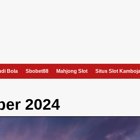
udi Bola
Sbobet88
Mahjong Slot
Situs Slot Kamboj
er 2024