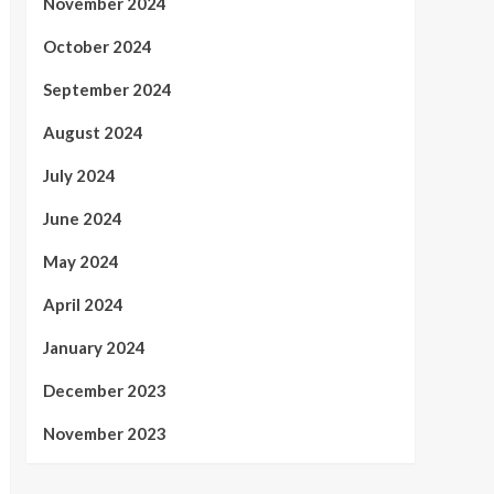
November 2024
October 2024
September 2024
August 2024
July 2024
June 2024
May 2024
April 2024
January 2024
December 2023
November 2023