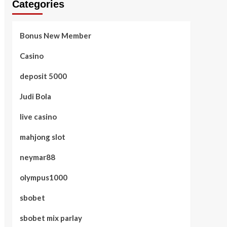
Categories
Bonus New Member
Casino
deposit 5000
Judi Bola
live casino
mahjong slot
neymar88
olympus1000
sbobet
sbobet mix parlay