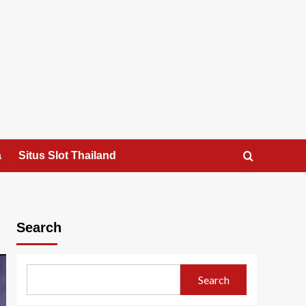
a
Situs Slot Thailand
Search
Search