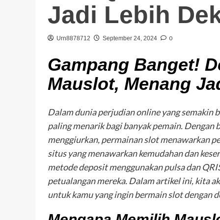
Jadi Lebih Dek
0
Urn8878712
September 24, 2024
Gampang Banget! De
Mauslot, Menang Jad
Dalam dunia perjudian online yang semakin be
paling menarik bagi banyak pemain. Dengan ber
menggiurkan, permainan slot menawarkan pen
situs yang menawarkan kemudahan dan keser
metode deposit menggunakan pulsa dan QRI
petualangan mereka. Dalam artikel ini, kita
untuk kamu yang ingin bermain slot dengan d
Mengapa Memilih Mausl