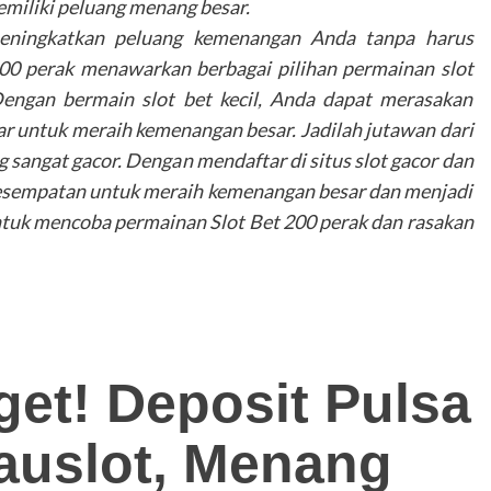
emiliki peluang menang besar.
meningkatkan peluang kemenangan Anda tanpa harus
200 perak menawarkan berbagai pilihan permainan slot
engan bermain slot bet kecil, Anda dapat merasakan
r untuk meraih kemenangan besar. Jadilah jutawan dari
 sangat gacor. Dengan mendaftar di situs slot gacor dan
kesempatan untuk meraih kemenangan besar dan menjadi
ntuk mencoba permainan Slot Bet 200 perak dan rasakan
t! Deposit Pulsa
auslot, Menang