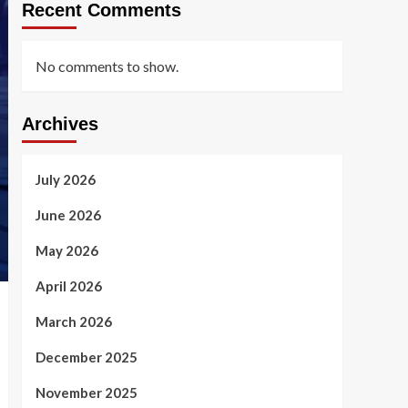
Recent Comments
No comments to show.
Archives
July 2026
June 2026
May 2026
April 2026
March 2026
December 2025
November 2025