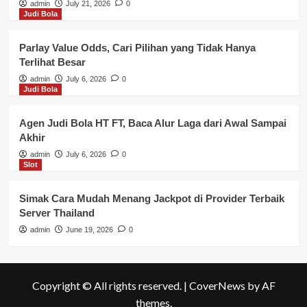
admin
July 21, 2026
0
Judi Bola
Parlay Value Odds, Cari Pilihan yang Tidak Hanya
Terlihat Besar
admin
July 6, 2026
0
Judi Bola
Agen Judi Bola HT FT, Baca Alur Laga dari Awal Sampai
Akhir
admin
July 6, 2026
0
Slot
Simak Cara Mudah Menang Jackpot di Provider Terbaik
Server Thailand
admin
June 19, 2026
0
Copyright © All rights reserved.
|
CoverNews
by AF
themes.