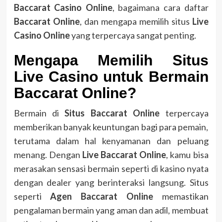
Baccarat Casino Online
, bagaimana cara daftar
Baccarat Online
, dan mengapa memilih situs
Live
Casino Online
yang terpercaya sangat penting.
Mengapa Memilih Situs
Live Casino untuk Bermain
Baccarat Online?
Bermain di
Situs Baccarat Online
terpercaya
memberikan banyak keuntungan bagi para pemain,
terutama dalam hal kenyamanan dan peluang
menang. Dengan
Live Baccarat Online
, kamu bisa
merasakan sensasi bermain seperti di kasino nyata
dengan dealer yang berinteraksi langsung. Situs
seperti
Agen Baccarat Online
memastikan
pengalaman bermain yang aman dan adil, membuat