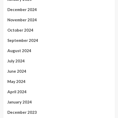
December 2024
November 2024
October 2024
September 2024
August 2024
July 2024
June 2024
May 2024
April 2024
January 2024
December 2023