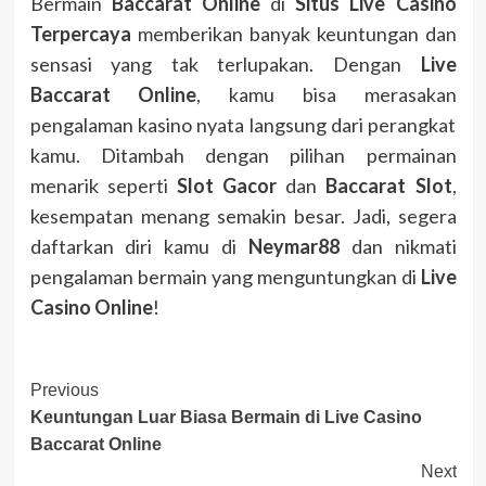
Bermain
Baccarat Online
di
Situs Live Casino
Terpercaya
memberikan banyak keuntungan dan
sensasi yang tak terlupakan. Dengan
Live
Baccarat Online
, kamu bisa merasakan
pengalaman kasino nyata langsung dari perangkat
kamu. Ditambah dengan pilihan permainan
menarik seperti
Slot Gacor
dan
Baccarat Slot
,
kesempatan menang semakin besar. Jadi, segera
daftarkan diri kamu di
Neymar88
dan nikmati
pengalaman bermain yang menguntungkan di
Live
Casino Online
!
Post
Previous
Keuntungan Luar Biasa Bermain di Live Casino
Navigation
Baccarat Online
Next