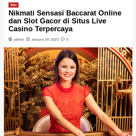
Slot
Nikmati Sensasi Baccarat Online
dan Slot Gacor di Situs Live
Casino Terpercaya
admin
January 19, 2025
0