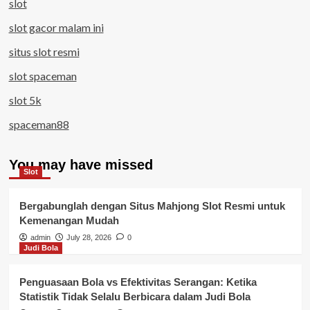
slot
slot gacor malam ini
situs slot resmi
slot spaceman
slot 5k
spaceman88
You may have missed
Slot
Bergabunglah dengan Situs Mahjong Slot Resmi untuk
Kemenangan Mudah
admin
July 28, 2026
0
Judi Bola
Penguasaan Bola vs Efektivitas Serangan: Ketika
Statistik Tidak Selalu Berbicara dalam Judi Bola