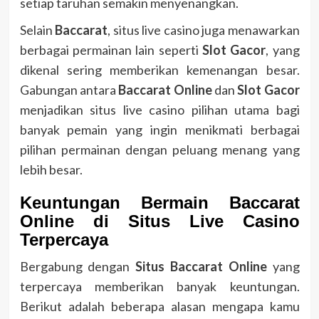
setiap taruhan semakin menyenangkan.
Selain
Baccarat
, situs live casino juga menawarkan
berbagai permainan lain seperti
Slot Gacor
, yang
dikenal sering memberikan kemenangan besar.
Gabungan antara
Baccarat Online
dan
Slot Gacor
menjadikan situs live casino pilihan utama bagi
banyak pemain yang ingin menikmati berbagai
pilihan permainan dengan peluang menang yang
lebih besar.
Keuntungan Bermain Baccarat
Online di Situs Live Casino
Terpercaya
Bergabung dengan
Situs Baccarat Online
yang
terpercaya memberikan banyak keuntungan.
Berikut adalah beberapa alasan mengapa kamu